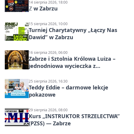
14 sierpnia 2026, 18:00
ℤ w Zabrzu
15 sierpnia 2026, 10:00
Turniej Charytatywny „Łączy Nas
Dawid” w Zabrzu
16 sierpnia 2026, 06:00
Zabrze i Sztolnia Królowa Luiza –
jednodniowa wycieczka z
podziemnym spływem i zwiedzaniem
miasta
25 sierpnia 2026, 16:30
Teddy Eddie – darmowe lekcje
pokazowe
29 sierpnia 2026, 08:00
Kurs „INSTRUKTOR STRZELECTWA”
(PZSS) — Zabrze