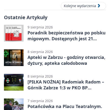
Kolejne wydarzenia
Ostatnie Artykuły
9 sierpnia 2026
Poradnik bezpieczeństwa po polsku
migowym. Dostępnych jest 21
filmów
8 sierpnia 2026
Apteki w Zabrzu - godziny otwarcia,
dyżury, apteka całodobowa
8 sierpnia 2026
[PIŁKA NOŻNA] Radomiak Radom –
Górnik Zabrze 1:3 w PKO BP
Ekstraklasie – debiut Peter
Federico dał zabrzanom zwycięstwo
7 sierpnia 2026
Potańcówka na Placu Teatralnym.