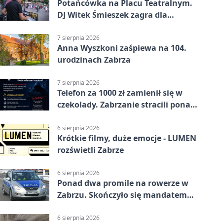
Potańcówka na Placu Teatralnym.
DJ Witek Śmieszek zagra dla
wszystkich
7 sierpnia 2026
Anna Wyszkoni zaśpiewa na 104.
urodzinach Zabrza
7 sierpnia 2026
Telefon za 1000 zł zamienił się w
czekolady. Zabrzanie stracili ponad
22 tysiące
6 sierpnia 2026
Krótkie filmy, duże emocje - LUMEN
rozświetli Zabrze
6 sierpnia 2026
Ponad dwa promile na rowerze w
Zabrzu. Skończyło się mandatem
2500 zł
6 sierpnia 2026