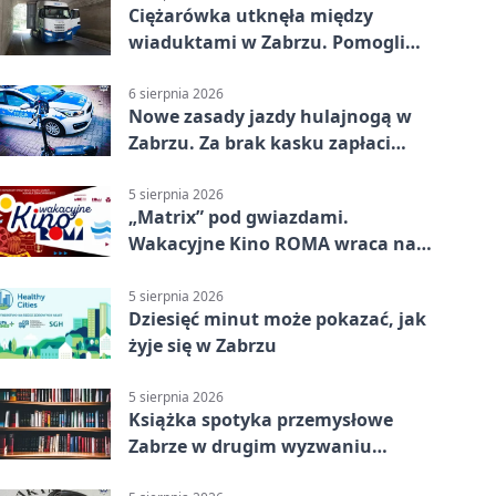
Ciężarówka utknęła między
wiaduktami w Zabrzu. Pomogli
policjanci
6 sierpnia 2026
Nowe zasady jazdy hulajnogą w
Zabrzu. Za brak kasku zapłaci
rodzic
5 sierpnia 2026
„Matrix” pod gwiazdami.
Wakacyjne Kino ROMA wraca na
Zaborze Północ
5 sierpnia 2026
Dziesięć minut może pokazać, jak
żyje się w Zabrzu
5 sierpnia 2026
Książka spotyka przemysłowe
Zabrze w drugim wyzwaniu
czytelniczym