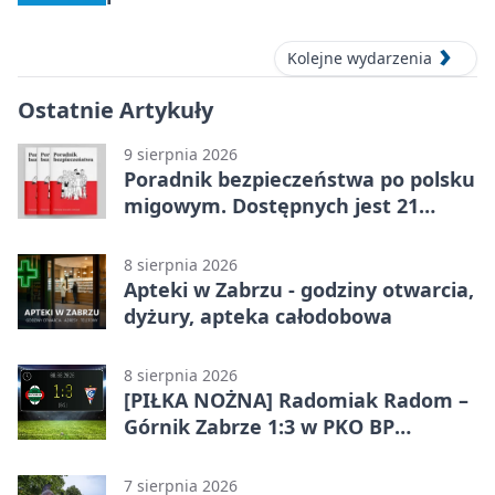
Kolejne wydarzenia
Ostatnie Artykuły
9 sierpnia 2026
Poradnik bezpieczeństwa po polsku
migowym. Dostępnych jest 21
filmów
8 sierpnia 2026
Apteki w Zabrzu - godziny otwarcia,
dyżury, apteka całodobowa
8 sierpnia 2026
[PIŁKA NOŻNA] Radomiak Radom –
Górnik Zabrze 1:3 w PKO BP
Ekstraklasie – debiut Peter
Federico dał zabrzanom zwycięstwo
7 sierpnia 2026