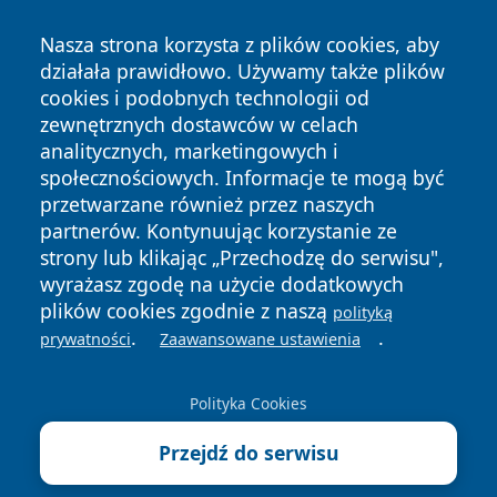
Nasza strona korzysta z plików cookies, aby
działała prawidłowo. Używamy także plików
cookies i podobnych technologii od
zewnętrznych dostawców w celach
Copyright © 2026 wrotazabrza.pl Wszystkie prawa
analitycznych, marketingowych i
zastrzeżone.
społecznościowych. Informacje te mogą być
przetwarzane również przez naszych
partnerów. Kontynuując korzystanie ze
Polityka
Polityka
News
Autorzy
strony lub klikając „Przechodzę do serwisu",
Prywatności
Cookies
wyrażasz zgodę na użycie dodatkowych
plików cookies zgodnie z naszą
polityką
.
.
prywatności
Zaawansowane ustawienia
Polityka Cookies
Przejdź do serwisu