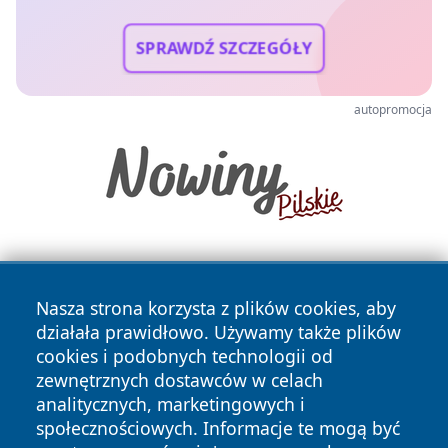
SPRAWDŹ SZCZEGÓŁY
autopromocja
Nasza strona korzysta z plików cookies, aby
działała prawidłowo. Używamy także plików
cookies i podobnych technologii od
zewnętrznych dostawców w celach
Copyright © 2026 wrotazabrza.pl Wszystkie prawa
analitycznych, marketingowych i
zastrzeżone.
społecznościowych. Informacje te mogą być