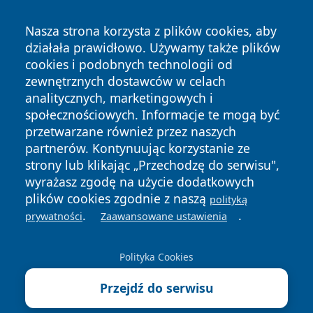
Nasza strona korzysta z plików cookies, aby
działała prawidłowo. Używamy także plików
cookies i podobnych technologii od
zewnętrznych dostawców w celach
analitycznych, marketingowych i
społecznościowych. Informacje te mogą być
Copyright © 2026 wrotazabrza.pl Wszystkie prawa
przetwarzane również przez naszych
zastrzeżone.
partnerów. Kontynuując korzystanie ze
strony lub klikając „Przechodzę do serwisu",
wyrażasz zgodę na użycie dodatkowych
Polityka
Polityka
News
Autorzy
plików cookies zgodnie z naszą
polityką
Prywatności
Cookies
.
.
prywatności
Zaawansowane ustawienia
Polityka Cookies
Przejdź do serwisu