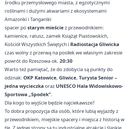
środku przemysłowego miasta, z egzotycznymi
roślinami i dużymi akwariami z ekosystemami
Amazonki i Tanganiki
spacer po
starym mieście
z przewodnikiem:
kamienice, ratusz, zamek Książąt Piastowskich,
Kościół Wszystkich Świętych i
Radiostacja Gliwicka
czas wolny z przerwą na posiłek we własnym zakresie
powrót do Rzeszowa ok.
20:30
Warto też pamiętać, że do zdobycia są punkty do
odznak:
OKP Katowice
,
Gliwice
,
Turysta Senior –
jedna wycieczka
oraz
UNESCO Hala Widowiskowo-
Sportowa „Spodek”
.
Dla kogo to wyjście będzie najciekawsze?
To dobra propozycja dla osób, które lubią wyjazdy z
przewodnikiem, miejskie spacery i miejsca z historią w
tle. Z jednej strony są tu industrialne atrakcje i śląskie