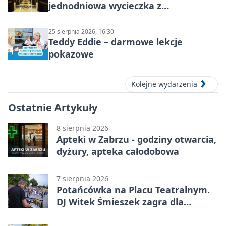
jednodniowa wycieczka z
podziemnym spływem i zwiedzaniem
miasta
25 sierpnia 2026, 16:30
Teddy Eddie – darmowe lekcje
pokazowe
Kolejne wydarzenia
Ostatnie Artykuły
8 sierpnia 2026
Apteki w Zabrzu - godziny otwarcia,
dyżury, apteka całodobowa
7 sierpnia 2026
Potańcówka na Placu Teatralnym.
DJ Witek Śmieszek zagra dla
wszystkich