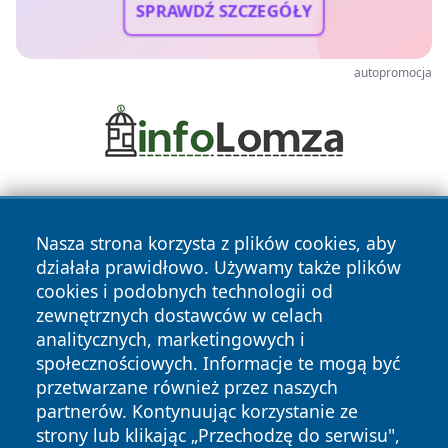
SPRAWDŹ SZCZEGÓŁY
autopromocja
Nasza strona korzysta z plików cookies, aby
działała prawidłowo. Używamy także plików
cookies i podobnych technologii od
zewnętrznych dostawców w celach
Copyright © 2026 wrotazabrza.pl Wszystkie prawa
analitycznych, marketingowych i
zastrzeżone.
społecznościowych. Informacje te mogą być
przetwarzane również przez naszych
partnerów. Kontynuując korzystanie ze
Polityka
Polityka
News
Autorzy
strony lub klikając „Przechodzę do serwisu",
Prywatności
Cookies