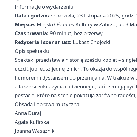
Informacje o wydarzeniu
Data i godzina:
niedziela, 23 listopada 2025, godz.
Miejsce:
Miejski Ośrodek Kultury w Zabrzu, ul. 3 Ma
Czas trwania:
90 minut, bez przerwy
Reżyseria i scenariusz:
Łukasz Chojecki
Opis spektaklu
Spektakl przedstawia historię sześciu kobiet – singi
uczcić jubileusz jednej z nich. To okazja do wspóln
humorem i dystansem do przemijania. W trakcie widow
a także scenki z życia codziennego, które mogą być 
postacie, które na scenie pokazują zarówno radości, 
Obsada i oprawa muzyczna
Anna Duraj
Agata Kufirska
Joanna Wasążnik