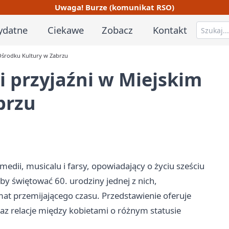
Uwaga! Burze (komunikat RSO)
ydatne
Ciekawe
Zobacz
Kontakt
 Ośrodku Kultury w Zabrzu
i przyjaźni w Miejskim
brzu
edii, musicalu i farsy, opowiadający o życiu sześciu
by świętować 60. urodziny jednej z nich,
mat przemijającego czasu. Przedstawienie oferuje
raz relacje między kobietami o różnym statusie