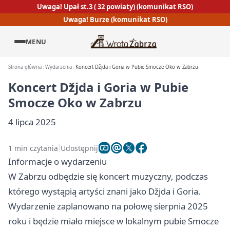
Uwaga! Upał st.3 ( 32 powiaty) (komunikat RSO)
Uwaga! Burze (komunikat RSO)
MENU
Strona główna
Wydarzenia
Koncert Džjda i Goria w Pubie Smocze Oko w Zabrzu
Koncert Džjda i Goria w Pubie
Smocze Oko w Zabrzu
4 lipca 2025
1 min czytania
Udostępnij
Informacje o wydarzeniu
W Zabrzu odbędzie się koncert muzyczny, podczas
którego wystąpią artyści znani jako Džjda i Goria.
Wydarzenie zaplanowano na połowę sierpnia 2025
roku i będzie miało miejsce w lokalnym pubie Smocze