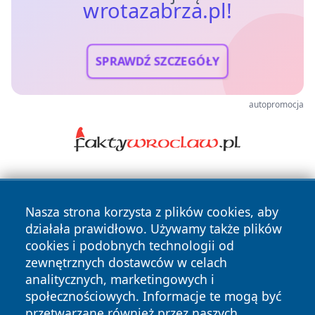
wrotazabrza.pl!
SPRAWDŹ SZCZEGÓŁY
autopromocja
Nasza strona korzysta z plików cookies, aby
działała prawidłowo. Używamy także plików
cookies i podobnych technologii od
zewnętrznych dostawców w celach
Copyright © 2026 wrotazabrza.pl Wszystkie prawa
analitycznych, marketingowych i
zastrzeżone.
społecznościowych. Informacje te mogą być
przetwarzane również przez naszych