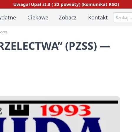
Uwaga! Upał st.3 ( 32 powiaty) (komunikat RSO)
ydatne
Ciekawe
Zobacz
Kontakt
abrze
RZELECTWA” (PZSS) —