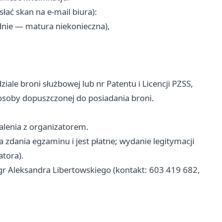
łać skan na e-mail biura):
dnie — matura niekonieczna),
ale broni służbowej lub nr Patentu i Licencji PZSS,
soby dopuszczonej do posiadania broni.
lenia z organizatorem.
 zdania egzaminu i jest płatne; wydanie legitymacji
tora).
r Aleksandra Libertowskiego (kontakt: 603 419 682,