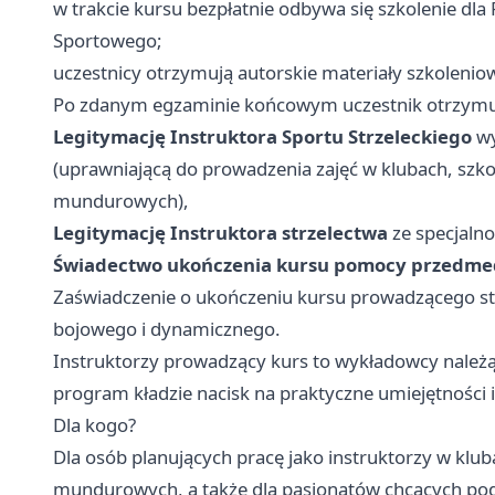
w trakcie kursu bezpłatnie odbywa się szkolenie dla
Sportowego;
uczestnicy otrzymują autorskie materiały szkoleniow
Po zdanym egzaminie końcowym uczestnik otrzymu
Legitymację Instruktora Sportu Strzeleckiego
wy
(uprawniającą do prowadzenia zajęć w klubach, szko
mundurowych),
Legitymację Instruktora strzelectwa
ze specjalno
Świadectwo ukończenia kursu pomocy przedme
Zaświadczenie o ukończeniu kursu prowadzącego str
bojowego i dynamicznego.
Instruktorzy prowadzący kurs to wykładowcy należ
program kładzie nacisk na praktyczne umiejętności 
Dla kogo?
Dla osób planujących pracę jako instruktorzy w klu
mundurowych, a także dla pasjonatów chcących podn