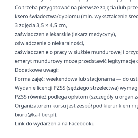
Co trzeba przygotować na pierwsze zajęcia (lub przes
ksero świadectwa/dyplomu (min. wykształcenie śre
3 zdjęcia 3,5 × 4,5 cm,
zaświadczenie lekarskie (lekarz medycyny),
oświadczenie o niekaralności,
zaświadczenie o pracy w służbie mundurowej i przydzi
emeryt mundurowy może przedstawić legitymację o
Dodatkowe uwagi:
Forma zajęć: weekendowa lub stacjonarna — do usta
Wydanie licencji PZSS (sędziego strzelectwa) wymaga
PZSS również podlega opłatom (szczegóły u organiza
Organizatorem kursu jest zespół pod kierunkiem mg
biuro@ka-liber.pl
).
Link do wydarzenia na Facebooku