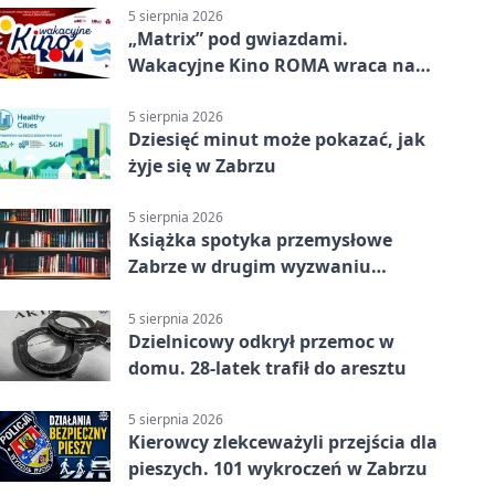
5 sierpnia 2026
„Matrix” pod gwiazdami.
Wakacyjne Kino ROMA wraca na
Zaborze Północ
5 sierpnia 2026
Dziesięć minut może pokazać, jak
żyje się w Zabrzu
5 sierpnia 2026
Książka spotyka przemysłowe
Zabrze w drugim wyzwaniu
czytelniczym
5 sierpnia 2026
Dzielnicowy odkrył przemoc w
domu. 28-latek trafił do aresztu
5 sierpnia 2026
Kierowcy zlekceważyli przejścia dla
pieszych. 101 wykroczeń w Zabrzu