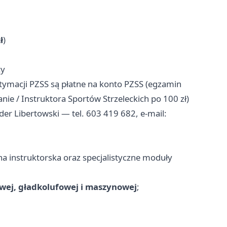
ł
)
cy
tymacji PZSS są płatne na konto PZSS (egzamin
anie / Instruktora Sportów Strzeleckich po 100 zł)
der Libertowski — tel. 603 419 682, e-mail:
na instruktorska oraz specjalistyczne moduły
owej, gładkolufowej i maszynowej
;