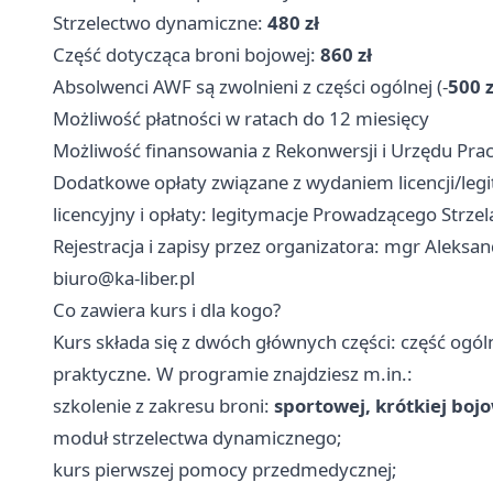
Strzelectwo dynamiczne:
480 zł
Część dotycząca broni bojowej:
860 zł
Absolwenci AWF są zwolnieni z części ogólnej (-
500 z
Możliwość płatności w ratach do 12 miesięcy
Możliwość finansowania z Rekonwersji i Urzędu Pra
Dodatkowe opłaty związane z wydaniem licencji/legi
licencyjny i opłaty: legitymacje Prowadzącego Strzel
Rejestracja i zapisy przez organizatora: mgr Aleksan
biuro@ka-liber.pl
Co zawiera kurs i dla kogo?
Kurs składa się z dwóch głównych części: część ogól
praktyczne. W programie znajdziesz m.in.:
szkolenie z zakresu broni:
sportowej, krótkiej boj
moduł strzelectwa dynamicznego;
kurs pierwszej pomocy przedmedycznej;