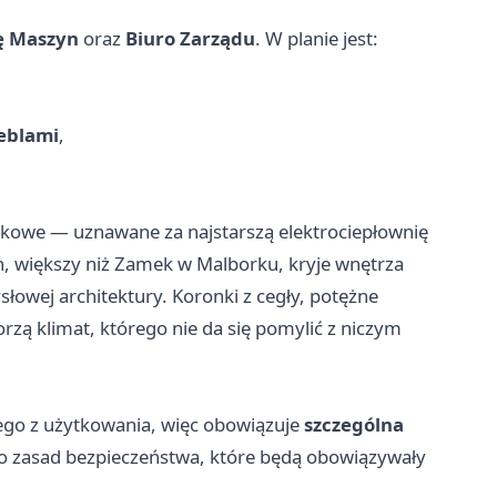
ę Maszyn
oraz
Biuro Zarządu
. W planie jest:
meblami
,
tkowe — uznawane za najstarszą elektrociepłownię
h, większy niż Zamek w Malborku, kryje wnętrza
łowej architektury. Koronki z cegły, potężne
zą klimat, którego nie da się pomylić z niczym
ego z użytkowania, więc obowiązuje
szczególna
do zasad bezpieczeństwa, które będą obowiązywały