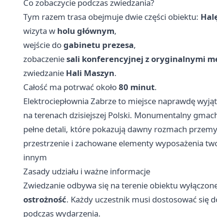
Co zobaczycie podczas zwiedzania?
Tym razem trasa obejmuje dwie części obiektu:
Hal
wizyta w
holu głównym
,
wejście do
gabinetu prezesa
,
zobaczenie
sali konferencyjnej z oryginalnymi 
zwiedzanie
Hali Maszyn
.
Całość ma potrwać około
80 minut
.
Elektrociepłownia Zabrze to miejsce naprawdę wyją
na terenach dzisiejszej Polski. Monumentalny gmac
pełne detali, które pokazują dawny rozmach przemys
przestrzenie i zachowane elementy wyposażenia twor
innym
Zasady udziału i ważne informacje
Zwiedzanie odbywa się na terenie obiektu wyłączon
ostrożność
. Każdy uczestnik musi dostosować się 
podczas wydarzenia.