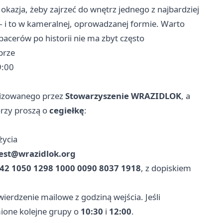
 okazja, żeby zajrzeć do wnętrz jednego z najbardziej
i to w kameralnej, oprowadzanej formie. Warto
pacerów po historii nie ma zbyt często
brze
9:00
nizowanego przez
Stowarzyszenie WRAZIDLOK
, a
orzy proszą o
cegiełkę
:
życia
est@wrazidlok.org
 42 1050 1298 1000 0090 8037 1918
, z dopiskiem
ierdzenie mailowe z godziną wejścia. Jeśli
ione kolejne grupy o
10:30
i
12:00
.