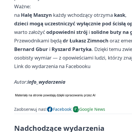
Ważne:
na
Halę Maszyn
każdy wchodzący otrzyma
kask
,
dzieci mogą uczestniczyć wyłącznie pod ścisłą o
warto założyć
odpowiedni strój
i
solidne buty na
Przewodnikami będą
dr Łukasz Zimnoch
oraz emer
Bernard Gbur
i
Ryszard Partyka
. Dzięki temu zwie
osobisty wymiar — z opowieściami ludzi, którzy znaj
Link do wydarzenia na Facebooku
Autor:
info_wydarzenia
Zaobserwuj nas!
Facebook
Google News
Nadchodzące wydarzenia