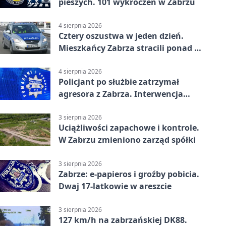
pieszych. 101 wykroczeń w Zabrzu
4 sierpnia 2026
Cztery oszustwa w jeden dzień.
Mieszkańcy Zabrza stracili ponad 6
tys. zł
4 sierpnia 2026
Policjant po służbie zatrzymał
agresora z Zabrza. Interwencja
zakończyła się aresztem
3 sierpnia 2026
Uciążliwości zapachowe i kontrole.
W Zabrzu zmieniono zarząd spółki
3 sierpnia 2026
Zabrze: e-papieros i groźby pobicia.
Dwaj 17-latkowie w areszcie
3 sierpnia 2026
127 km/h na zabrzańskiej DK88.