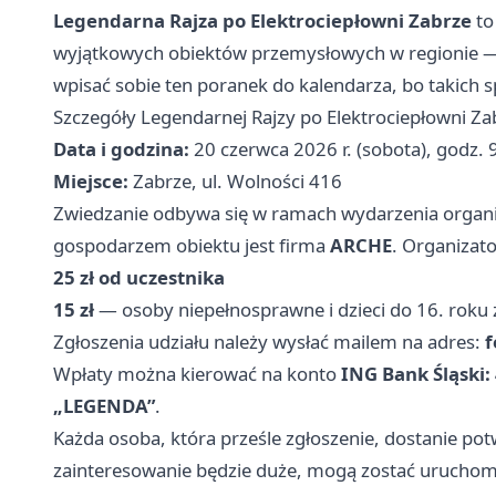
Legendarna Rajza po Elektrociepłowni Zabrze
to
wyjątkowych obiektów przemysłowych w regionie — 
wpisać sobie ten poranek do kalendarza, bo takich s
Szczegóły Legendarnej Rajzy po Elektrociepłowni Za
Data i godzina:
20 czerwca 2026 r. (sobota), godz. 
Miejsce:
Zabrze, ul. Wolności 416
Zwiedzanie odbywa się w ramach wydarzenia orga
gospodarzem obiektu jest firma
ARCHE
. Organizat
25 zł od uczestnika
15 zł
— osoby niepełnosprawne i dzieci do 16. roku 
Zgłoszenia udziału należy wysłać mailem na adres:
f
Wpłaty można kierować na konto
ING Bank Śląski:
„LEGENDA”
.
Każda osoba, która prześle zgłoszenie, dostanie potw
zainteresowanie będzie duże, mogą zostać uruchom