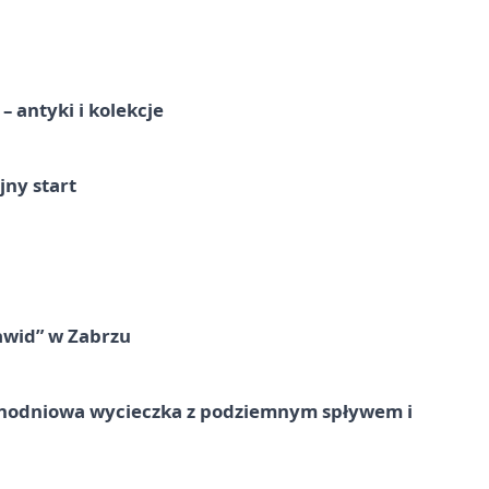
 antyki i kolekcje
jny start
awid” w Zabrzu
jednodniowa wycieczka z podziemnym spływem i