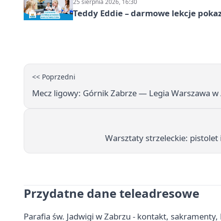
25 sierpnia 2026, 16:30
Teddy Eddie – darmowe lekcje poka
<< Poprzedni
Mecz ligowy: Górnik Zabrze — Legia Warszawa w 
Warsztaty strzeleckie: pistole
Przydatne dane teleadresowe
Parafia św. Jadwigi w Zabrzu - kontakt, sakramenty, 