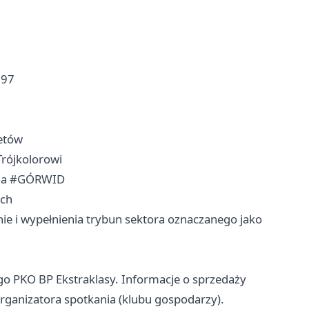
897
netów
Trójkolorowi
h na #GÓRWID
ich
ie i wypełnienia trybun sektora oznaczanego jako
o PKO BP Ekstraklasy. Informacje o sprzedaży
rganizatora spotkania (klubu gospodarzy).