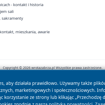
ach - kontakt i historia
jem sali
a, sakramenty
ontakt, mieszkania, awarie
Copyright © 2026 wrotazabrza.pl Wszystkie prawa zastrzeżone.
es, aby działała prawidłowo. Używamy także plik
News
Autorzy
Polityka Prywatności
Polityka Cookie
cznych, marketingowych i społecznościowych. Inf
 korzystanie ze strony lub klikając „Przechodzę 
ookies zgodnie z naszą
polityką prywatności
.
Zaaw