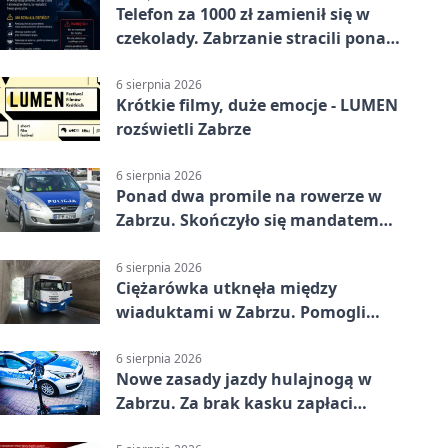
Telefon za 1000 zł zamienił się w
czekolady. Zabrzanie stracili ponad
22 tysiące
6 sierpnia 2026
Krótkie filmy, duże emocje - LUMEN
rozświetli Zabrze
6 sierpnia 2026
Ponad dwa promile na rowerze w
Zabrzu. Skończyło się mandatem
2500 zł
6 sierpnia 2026
Ciężarówka utknęła między
wiaduktami w Zabrzu. Pomogli
policjanci
6 sierpnia 2026
Nowe zasady jazdy hulajnogą w
Zabrzu. Za brak kasku zapłaci
rodzic