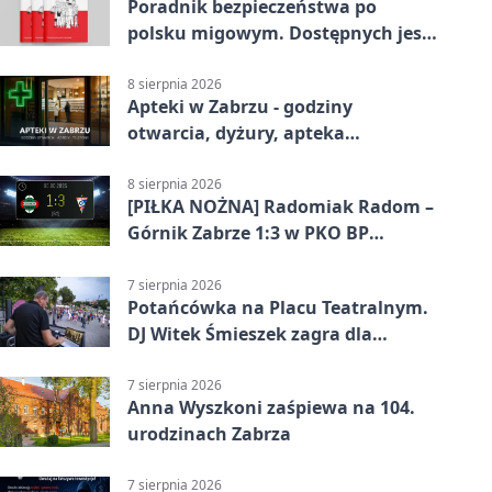
Poradnik bezpieczeństwa po
polsku migowym. Dostępnych jest
21 filmów
8 sierpnia 2026
Apteki w Zabrzu - godziny
otwarcia, dyżury, apteka
całodobowa
8 sierpnia 2026
[PIŁKA NOŻNA] Radomiak Radom –
Górnik Zabrze 1:3 w PKO BP
Ekstraklasie – debiut Peter Federico
dał zabrzanom zwycięstwo
7 sierpnia 2026
Potańcówka na Placu Teatralnym.
DJ Witek Śmieszek zagra dla
wszystkich
7 sierpnia 2026
Anna Wyszkoni zaśpiewa na 104.
urodzinach Zabrza
7 sierpnia 2026