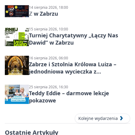
14 sierpnia 2026, 18:00
ℤ w Zabrzu
15 sierpnia 2026, 10:00
Turniej Charytatywny „Łączy Nas
Dawid” w Zabrzu
16 sierpnia 2026, 06:00
Zabrze i Sztolnia Królowa Luiza –
jednodniowa wycieczka z
podziemnym spływem i zwiedzaniem
miasta
25 sierpnia 2026, 16:30
Teddy Eddie – darmowe lekcje
pokazowe
Kolejne wydarzenia
Ostatnie Artykuły