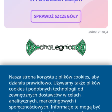
SPRAWDŹ SZCZEGÓŁY
autopromocja
Nasza strona korzysta z plików cookies, aby
działała prawidłowo. Używamy także plików
cookies i podobnych technologii od
zewnętrznych dostawców w celach
Copyright © 2026 wrotazabrza.pl Wszystkie prawa
analitycznych, marketingowych i
zastrzeżone.
społecznościowych. Informacje te mogą być