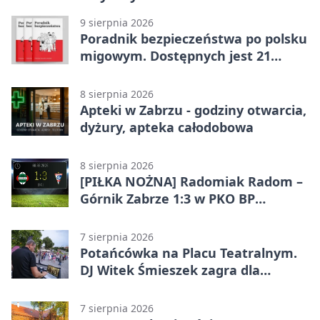
9 sierpnia 2026
Poradnik bezpieczeństwa po polsku
migowym. Dostępnych jest 21
filmów
8 sierpnia 2026
Apteki w Zabrzu - godziny otwarcia,
dyżury, apteka całodobowa
8 sierpnia 2026
[PIŁKA NOŻNA] Radomiak Radom –
Górnik Zabrze 1:3 w PKO BP
Ekstraklasie – debiut Peter
Federico dał zabrzanom zwycięstwo
7 sierpnia 2026
Potańcówka na Placu Teatralnym.
DJ Witek Śmieszek zagra dla
wszystkich
7 sierpnia 2026