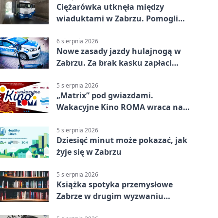
Ciężarówka utknęła między
wiaduktami w Zabrzu. Pomogli
policjanci
6 sierpnia 2026
Nowe zasady jazdy hulajnogą w
Zabrzu. Za brak kasku zapłaci
rodzic
5 sierpnia 2026
„Matrix” pod gwiazdami.
Wakacyjne Kino ROMA wraca na
Zaborze Północ
5 sierpnia 2026
Dziesięć minut może pokazać, jak
żyje się w Zabrzu
5 sierpnia 2026
Książka spotyka przemysłowe
Zabrze w drugim wyzwaniu
czytelniczym