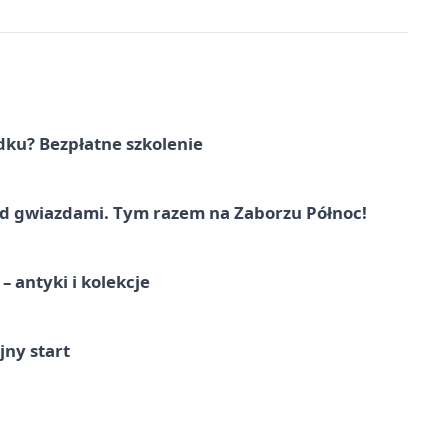
dku? Bezpłatne szkolenie
 gwiazdami. Tym razem na Zaborzu Północ!
 antyki i kolekcje
jny start