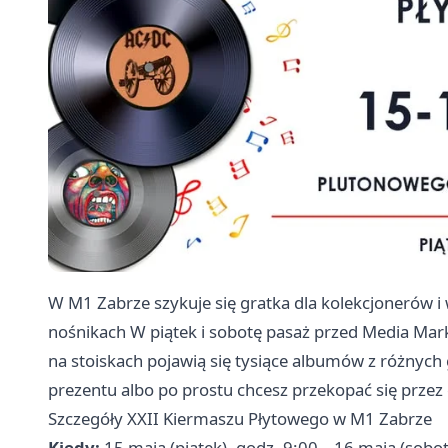
W M1 Zabrze szykuje się gratka dla kolekcjonerów i 
nośnikach W piątek i sobotę pasaż przed Media Markt
na stoiskach pojawią się tysiące albumów z różnych g
prezentu albo po prostu chcesz przekopać się przez 
Szczegóły XXII Kiermaszu Płytowego w M1 Zabrze
Kiedy:
15 maja (piątek), godz. 9:00 – 16 maja (sobot