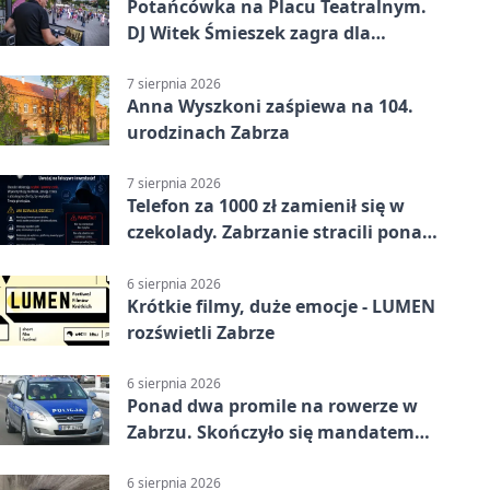
Potańcówka na Placu Teatralnym.
DJ Witek Śmieszek zagra dla
wszystkich
7 sierpnia 2026
Anna Wyszkoni zaśpiewa na 104.
urodzinach Zabrza
7 sierpnia 2026
Telefon za 1000 zł zamienił się w
czekolady. Zabrzanie stracili ponad
22 tysiące
6 sierpnia 2026
Krótkie filmy, duże emocje - LUMEN
rozświetli Zabrze
6 sierpnia 2026
Ponad dwa promile na rowerze w
Zabrzu. Skończyło się mandatem
2500 zł
6 sierpnia 2026