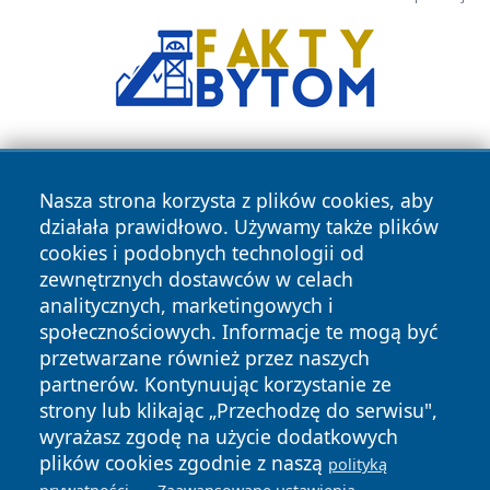
Nasza strona korzysta z plików cookies, aby
działała prawidłowo. Używamy także plików
cookies i podobnych technologii od
zewnętrznych dostawców w celach
Copyright © 2026 wrotazabrza.pl Wszystkie prawa
analitycznych, marketingowych i
zastrzeżone.
społecznościowych. Informacje te mogą być
przetwarzane również przez naszych
partnerów. Kontynuując korzystanie ze
Polityka
Polityka
News
Autorzy
strony lub klikając „Przechodzę do serwisu",
Prywatności
Cookies
wyrażasz zgodę na użycie dodatkowych
plików cookies zgodnie z naszą
polityką
.
.