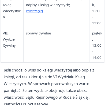
Ksiąg
odpisy z ksiąg wieczystych;
k,
Wieczystyc
właściwość miejscowa obejmuje
12:00
Pokaż więcej
h
granice administracyjne miasta
-
13:00
VIII
sprawy cywilne
piątek
Wydział
,
Cywilny
13:00
-
14:00
Jeśli chodzi o wpis do księgi wieczystej albo odpis z
księgi, od razu kieruj się do VI Wydziału Ksiąg
Wieczystych. W sprawach pracowniczych warto
pamiętać, że ten wydział obejmuje także obszar
właściwości Sądu Rejonowego w Rudzie Śląskiej.
Płatności i Punkt Kasowy