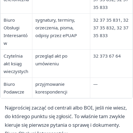
35 833
Biuro
sygnatury, terminy,
32 37 35 831, 32
Obsługi
orzeczenia, pisma,
37 35 832, 32 37
Interesantó
odpisy przez ePUAP
35 833
w
Czytelnia
przegląd akt po
32 373 67 64
akt ksiąg
umówieniu
wieczystych
Biuro
przyjmowanie
—
Podawcze
korespondencji
Najprościej zacząć od centrali albo BOI, jeśli nie wiesz,
do którego punktu się zgłosić. To właśnie tam zwykle
kieruje się pierwsze pytania o sprawę i dokumenty.