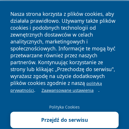
Nasza strona korzysta z plików cookies, aby
działała prawidłowo. Używamy także plików
cookies i podobnych technologii od
zewnętrznych dostawców w celach
analitycznych, marketingowych i
Copyright © 2026 wrotazabrza.pl Wszystkie prawa
społecznościowych. Informacje te mogą być
zastrzeżone.
przetwarzane również przez naszych
partnerów. Kontynuując korzystanie ze
strony lub klikając „Przechodzę do serwisu",
Polityka
Polityka
News
Autorzy
wyrażasz zgodę na użycie dodatkowych
Prywatności
Cookies
plików cookies zgodnie z naszą
polityką
.
.
prywatności
Zaawansowane ustawienia
Polityka Cookies
Przejdź do serwisu