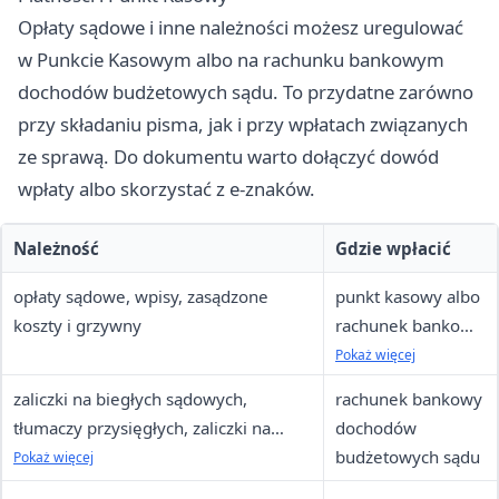
Opłaty sądowe i inne należności możesz uregulować
w Punkcie Kasowym albo na rachunku bankowym
dochodów budżetowych sądu. To przydatne zarówno
przy składaniu pisma, jak i przy wpłatach związanych
ze sprawą. Do dokumentu warto dołączyć dowód
wpłaty albo skorzystać z e-znaków.
Należność
Gdzie wpłacić
opłaty sądowe, wpisy, zasądzone
punkt kasowy albo
koszty i grzywny
rachunek bankowy
dochodów
Pokaż więcej
budżetowych sądu
zaliczki na biegłych sądowych,
rachunek bankowy
tłumaczy przysięgłych, zaliczki na
dochodów
poczet ogłoszeń w prasie, opłata za
budżetowych sądu
Pokaż więcej
wpis do rejestru spadkowego