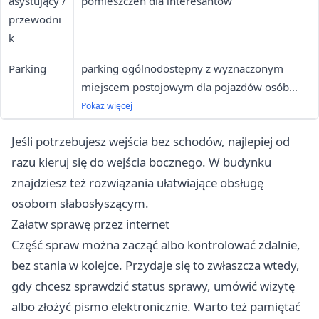
asystujący /
pomieszczeń dla interesantów
przewodni
k
Parking
parking ogólnodostępny z wyznaczonym
miejscem postojowym dla pojazdów osób
niepełnosprawnych
Pokaż więcej
Jeśli potrzebujesz wejścia bez schodów, najlepiej od
razu kieruj się do wejścia bocznego. W budynku
znajdziesz też rozwiązania ułatwiające obsługę
osobom słabosłyszącym.
Załatw sprawę przez internet
Część spraw można zacząć albo kontrolować zdalnie,
bez stania w kolejce. Przydaje się to zwłaszcza wtedy,
gdy chcesz sprawdzić status sprawy, umówić wizytę
albo złożyć pismo elektronicznie. Warto też pamiętać