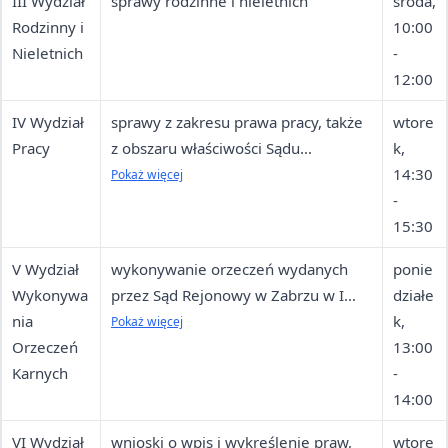
III Wydział
sprawy rodzinne i nieletnich
środa,
Rodzinny i
10:00
Nieletnich
-
12:00
IV Wydział
sprawy z zakresu prawa pracy, także
wtore
Pracy
z obszaru właściwości Sądu
k,
Rejonowego w Rudzie Śląskiej
14:30
Pokaż więcej
-
15:30
V Wydział
wykonywanie orzeczeń wydanych
ponie
Wykonywa
przez Sąd Rejonowy w Zabrzu w I
działe
nia
instancji
k,
Pokaż więcej
Orzeczeń
13:00
Karnych
-
14:00
VI Wydział
wnioski o wpis i wykreślenie praw,
wtore