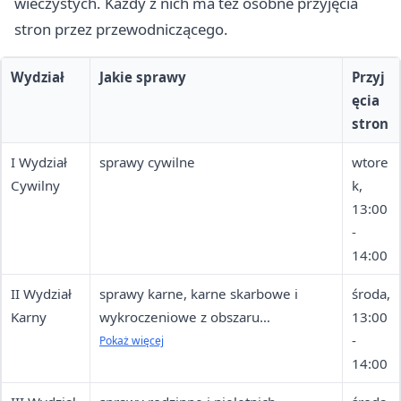
wieczystych. Każdy z nich ma też osobne przyjęcia
stron przez przewodniczącego.
Wydział
Jakie sprawy
Przyj
ęcia
stron
I Wydział
sprawy cywilne
wtore
Cywilny
k,
13:00
-
14:00
II Wydział
sprawy karne, karne skarbowe i
środa,
Karny
wykroczeniowe z obszaru
13:00
właściwości sądu
-
Pokaż więcej
14:00