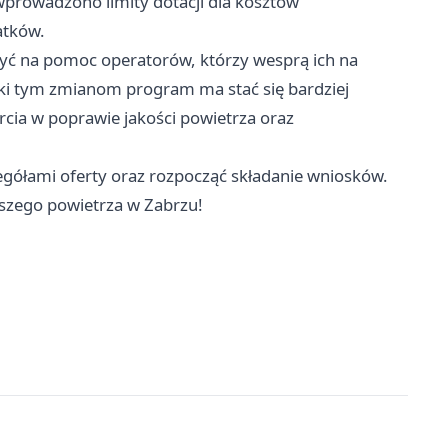
rowadzono limity dotacji dla kosztów
atków.
yć na pomoc operatorów, którzy wesprą ich na
zięki tym zmianom program ma stać się bardziej
cia w poprawie jakości powietrza oraz
egółami oferty oraz rozpocząć składanie wniosków.
pszego powietrza w Zabrzu!