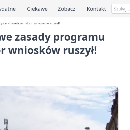
ydatne
Ciekawe
Zobacz
Kontakt
ste Powietrze nabór wniosków ruszył!
we zasady programu
r wniosków ruszył!