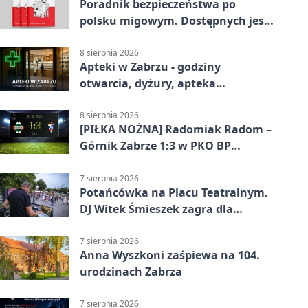
Poradnik bezpieczeństwa po
polsku migowym. Dostępnych jest
21 filmów
8 sierpnia 2026
Apteki w Zabrzu - godziny
otwarcia, dyżury, apteka
całodobowa
8 sierpnia 2026
[PIŁKA NOŻNA] Radomiak Radom –
Górnik Zabrze 1:3 w PKO BP
Ekstraklasie – debiut Peter Federico
dał zabrzanom zwycięstwo
7 sierpnia 2026
Potańcówka na Placu Teatralnym.
DJ Witek Śmieszek zagra dla
wszystkich
7 sierpnia 2026
Anna Wyszkoni zaśpiewa na 104.
urodzinach Zabrza
7 sierpnia 2026