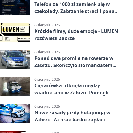
Telefon za 1000 zł zamienił się w
czekolady. Zabrzanie stracili ponad
22 tysiące
6 sierpnia 2026
Krótkie filmy, duże emocje - LUMEN
rozświetli Zabrze
6 sierpnia 2026
Ponad dwa promile na rowerze w
Zabrzu. Skończyło się mandatem
2500 zł
6 sierpnia 2026
Ciężarówka utknęła między
wiaduktami w Zabrzu. Pomogli
policjanci
6 sierpnia 2026
Nowe zasady jazdy hulajnogą w
Zabrzu. Za brak kasku zapłaci
rodzic