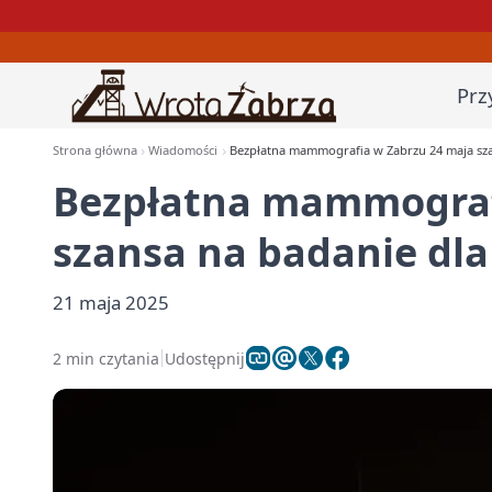
Prz
Strona główna
Wiadomości
Bezpłatna mammografia w Zabrzu 24 maja szan
Bezpłatna mammograf
szansa na badanie dla
21 maja 2025
2 min czytania
Udostępnij