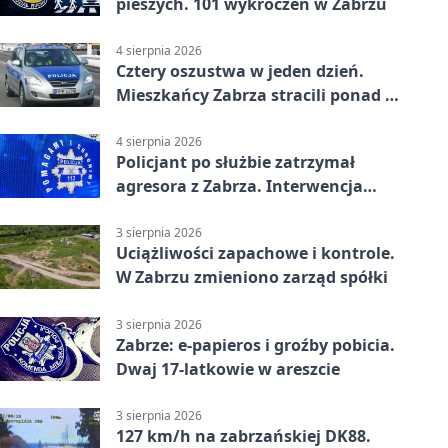
pieszych. 101 wykroczeń w Zabrzu
4 sierpnia 2026
Cztery oszustwa w jeden dzień.
Mieszkańcy Zabrza stracili ponad 6
tys. zł
4 sierpnia 2026
Policjant po służbie zatrzymał
agresora z Zabrza. Interwencja
zakończyła się aresztem
3 sierpnia 2026
Uciążliwości zapachowe i kontrole.
W Zabrzu zmieniono zarząd spółki
3 sierpnia 2026
Zabrze: e-papieros i groźby pobicia.
Dwaj 17-latkowie w areszcie
3 sierpnia 2026
127 km/h na zabrzańskiej DK88.