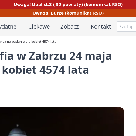
Uwaga! Upał st.3 ( 32 powiaty) (komunikat RSO)
Uwaga! Burze (komunikat RSO)
ydatne
Ciekawe
Zobacz
Kontakt
sa na badanie dla kobiet 4574 lata
ia w Zabrzu 24 maja
 kobiet 4574 lata