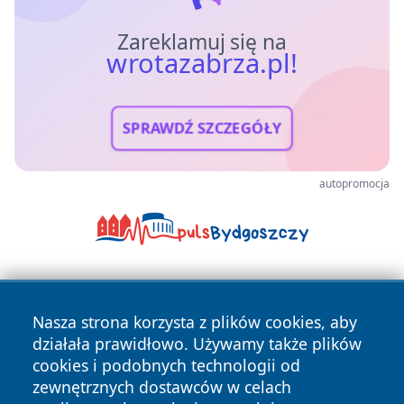
Zareklamuj się na
wrotazabrza.pl!
SPRAWDŹ SZCZEGÓŁY
autopromocja
Nasza strona korzysta z plików cookies, aby
działała prawidłowo. Używamy także plików
cookies i podobnych technologii od
zewnętrznych dostawców w celach
Copyright © 2026 wrotazabrza.pl Wszystkie prawa