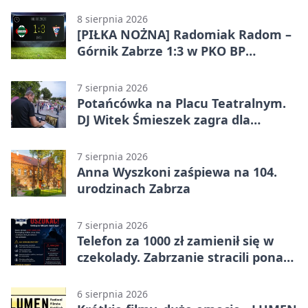
8 sierpnia 2026
[PIŁKA NOŻNA] Radomiak Radom –
Górnik Zabrze 1:3 w PKO BP
Ekstraklasie – debiut Peter
Federico dał zabrzanom zwycięstwo
7 sierpnia 2026
Potańcówka na Placu Teatralnym.
DJ Witek Śmieszek zagra dla
wszystkich
7 sierpnia 2026
Anna Wyszkoni zaśpiewa na 104.
urodzinach Zabrza
7 sierpnia 2026
Telefon za 1000 zł zamienił się w
czekolady. Zabrzanie stracili ponad
22 tysiące
6 sierpnia 2026