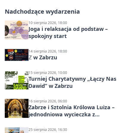
Nadchodzące wydarzenia
10 sierpnia 2026, 18:00
Joga i relaksacja od podstaw –
spokojny start
14 sierpnia 2026, 18:00
ℤ w Zabrzu
15 sierpnia 2026, 10:00
Turniej Charytatywny „Łączy Nas
Dawid” w Zabrzu
16 sierpnia 2026, 06:00
Zabrze i Sztolnia Królowa Luiza –
jednodniowa wycieczka z
podziemnym spływem i zwiedzaniem
miasta
25 sierpnia 2026, 16:30