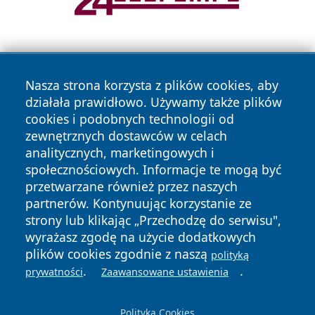
Nasza strona korzysta z plików cookies, aby
działała prawidłowo. Używamy także plików
cookies i podobnych technologii od
zewnętrznych dostawców w celach
Copyright © 2026 wrotazabrza.pl Wszystkie prawa
analitycznych, marketingowych i
zastrzeżone.
społecznościowych. Informacje te mogą być
przetwarzane również przez naszych
partnerów. Kontynuując korzystanie ze
Polityka
Polityka
News
Autorzy
strony lub klikając „Przechodzę do serwisu",
Prywatności
Cookies
wyrażasz zgodę na użycie dodatkowych
plików cookies zgodnie z naszą
polityką
.
.
prywatności
Zaawansowane ustawienia
Polityka Cookies