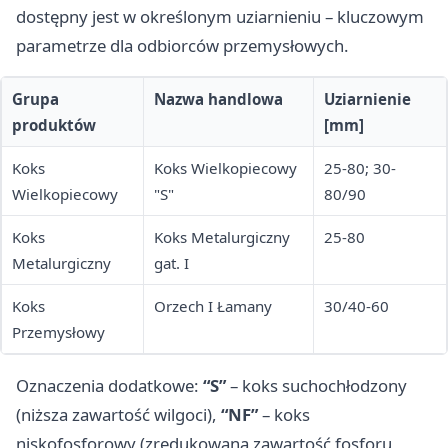
dostępny jest w określonym uziarnieniu – kluczowym
parametrze dla odbiorców przemysłowych.
Grupa
Nazwa handlowa
Uziarnienie
produktów
[mm]
Koks
Koks Wielkopiecowy
25-80; 30-
Wielkopiecowy
"S"
80/90
Koks
Koks Metalurgiczny
25-80
Metalurgiczny
gat. I
Koks
Orzech I Łamany
30/40-60
Przemysłowy
Oznaczenia dodatkowe:
“S”
– koks suchochłodzony
(niższa zawartość wilgoci),
“NF”
– koks
niskofosforowy (zredukowana zawartość fosforu,