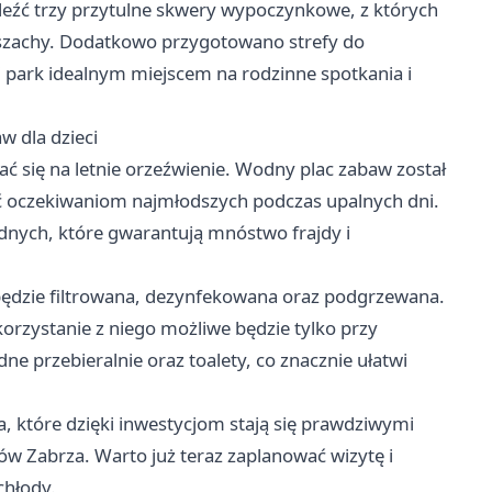
leźć trzy przytulne skwery wypoczynkowe, z których
czy szachy. Dodatkowo przygotowano strefy do
ni park idealnym miejscem na rodzinne spotkania i
 dla dzieci
 się na letnie orzeźwienie. Wodny plac zabaw został
ć oczekiwaniom najmłodszych podczas upalnych dni.
dnych, które gwarantują mnóstwo frajdy i
będzie filtrowana, dezynfekowana oraz podgrzewana.
 korzystanie z niego możliwe będzie tylko przy
e przebieralnie oraz toalety, co znacznie ułatwi
ca, które dzięki inwestycjom stają się prawdziwymi
ów Zabrza. Warto już teraz zaplanować wizytę i
chłody.