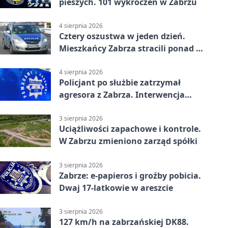
pieszych. 101 wykroczeń w Zabrzu
4 sierpnia 2026
Cztery oszustwa w jeden dzień.
Mieszkańcy Zabrza stracili ponad 6
tys. zł
4 sierpnia 2026
Policjant po służbie zatrzymał
agresora z Zabrza. Interwencja
zakończyła się aresztem
3 sierpnia 2026
Uciążliwości zapachowe i kontrole.
W Zabrzu zmieniono zarząd spółki
3 sierpnia 2026
Zabrze: e-papieros i groźby pobicia.
Dwaj 17-latkowie w areszcie
3 sierpnia 2026
127 km/h na zabrzańskiej DK88.