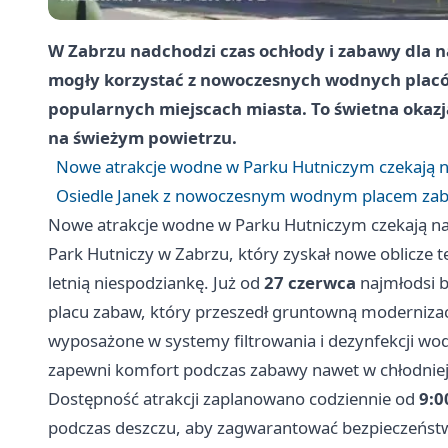
W Zabrzu nadchodzi czas ochłody i zabawy dla n
mogły korzystać z nowoczesnych wodnych plac
popularnych miejscach miasta. To świetna okazj
na świeżym powietrzu.
Nowe atrakcje wodne w Parku Hutniczym czekają n
Osiedle Janek z nowoczesnym wodnym placem zaba
Nowe atrakcje wodne w Parku Hutniczym czekają na
Park Hutniczy w Zabrzu, który zyskał nowe oblicze 
letnią niespodziankę. Już od
27 czerwca
najmłodsi 
placu zabaw, który przeszedł gruntowną modernizację
wyposażone w systemy filtrowania i dezynfekcji w
zapewni komfort podczas zabawy nawet w chłodniej
Dostępność atrakcji zaplanowano codziennie od
9:0
podczas deszczu, aby zagwarantować bezpieczeństwo