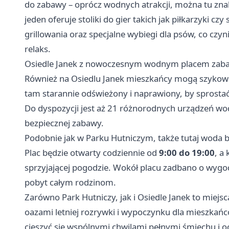
do zabawy – oprócz wodnych atrakcji, można tu zna
jeden oferuje stoliki do gier takich jak piłkarzyki 
grillowania oraz specjalne wybiegi dla psów, co czy
relaks.
Osiedle Janek z nowoczesnym wodnym placem zabaw
Również na Osiedlu Janek mieszkańcy mogą szykować
tam starannie odświeżony i naprawiony, by sprosta
Do dyspozycji jest aż 21 różnorodnych urządzeń wo
bezpiecznej zabawy.
Podobnie jak w Parku Hutniczym, także tutaj woda 
Plac będzie otwarty codziennie od
9:00 do 19:00
, a
sprzyjającej pogodzie. Wokół placu zadbano o wygodn
pobyt całym rodzinom.
Zarówno Park Hutniczy, jak i Osiedle Janek to miejs
oazami letniej rozrywki i wypoczynku dla mieszkańc
cieszyć się wspólnymi chwilami pełnymi śmiechu i o