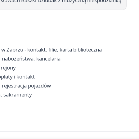
 słowach Baszki Dziubak z muzyczną niespodzianką
w Zabrzu - kontakt, filie, karta biblioteczna
, nabożeństwa, kancelaria
, rejony
płaty i kontakt
i rejestracja pojazdów
ia, sakramenty