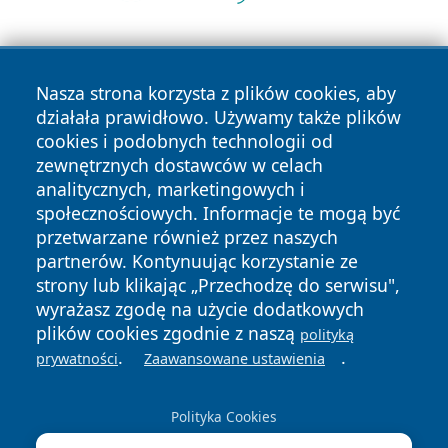
Nasza strona korzysta z plików cookies, aby
działała prawidłowo. Używamy także plików
cookies i podobnych technologii od
zewnętrznych dostawców w celach
Copyright © 2026 wrotazabrza.pl Wszystkie prawa
analitycznych, marketingowych i
zastrzeżone.
społecznościowych. Informacje te mogą być
przetwarzane również przez naszych
partnerów. Kontynuując korzystanie ze
Polityka
Polityka
News
Autorzy
strony lub klikając „Przechodzę do serwisu",
Prywatności
Cookies
wyrażasz zgodę na użycie dodatkowych
plików cookies zgodnie z naszą
polityką
.
.
prywatności
Zaawansowane ustawienia
Polityka Cookies