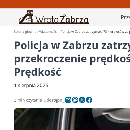
Prz
Strona główna
Wiadomości
Policja w Zabrzu zatrzymała 73 kierowców za 
Policja w Zabrzu zatr
przekroczenie prędkoś
Prędkość
1 sierpnia 2025
2 min czytania
Udostępnij