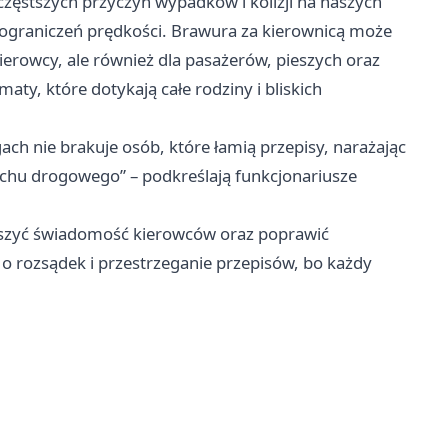
zęstszych przyczyn wypadków i kolizji na naszych
e ograniczeń prędkości. Brawura za kierownicą może
ierowcy, ale również dla pasażerów, pieszych oraz
ty, które dotykają całe rodziny i bliskich
gach nie brakuje osób, które łamią przepisy, narażając
uchu drogowego” – podkreślają funkcjonariusze
iększyć świadomość kierowców oraz poprawić
ą o rozsądek i przestrzeganie przepisów, bo każdy