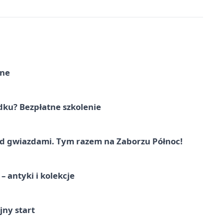
rne
dku? Bezpłatne szkolenie
 gwiazdami. Tym razem na Zaborzu Północ!
 antyki i kolekcje
jny start