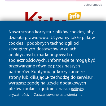
autopromocja
Nasza strona korzysta z plików cookies, aby
działała prawidłowo. Używamy także plików
cookies i podobnych technologii od
zewnętrznych dostawców w celach
analitycznych, marketingowych i
społecznościowych. Informacje te mogą być
przetwarzane również przez naszych
Copyright © 2026 wrotazabrza.pl Wszystkie prawa
zastrzeżone.
partnerów. Kontynuując korzystanie ze
strony lub klikając „Przechodzę do serwisu",
wyrażasz zgodę na użycie dodatkowych
Polityka
Polityka
plików cookies zgodnie z naszą
polityką
News
Autorzy
Prywatności
Cookies
.
.
prywatności
Zaawansowane ustawienia