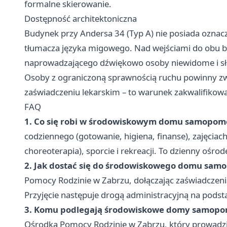
formalne skierowanie.
Dostępność architektoniczna
Budynek przy Andersa 34 (Typ A) nie posiada oznacze
tłumacza języka migowego. Nad wejściami do obu 
naprowadzającego dźwiękowo osoby niewidome i sł
Osoby z ograniczoną sprawnością ruchu powinny zw
zaświadczeniu lekarskim – to warunek zakwalifikowa
FAQ
1. Co się robi w środowiskowym domu samopom
codziennego (gotowanie, higiena, finanse), zajęciac
choreoterapia), sporcie i rekreacji. To dzienny ośr
2. Jak dostać się do środowiskowego domu sa
Pomocy Rodzinie w Zabrzu, dołączając zaświadczenia
Przyjęcie następuje drogą administracyjną na podst
3. Komu podlegają środowiskowe domy samop
Ośrodka Pomocy Rodzinie w Zabrzu, który prowadzi 