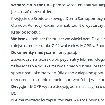
wsparcie dla rodzin
– pomoc w rozumieniu sytuacji 
Jak zostać uczestnikiem
Przyjęcie do Środowiskowego Domu Samopomocy odb
Ośrodek Pomocy Rodzinie w Zabrzu. Nie wystarczy z
Krok po kroku:
Wniosek
– pobierz formularz we właściwym Dzieln
miejsca zamieszkania. Złóż wniosek w MOPR w Zabr
Dokumenty medyczne
– przygotuj:
zaświadczenie lekarskie od psychiatry lub neurolog
zaświadczenie od lekarza rodzinnego o braku przeci
sprawności lokomocyjnej (dla osób z niepełnosprawn
orzeczenie o stopniu niepełnosprawności – jeśli je p
Decyzja
– MOPR wydaje decyzję administracyjną o 
B).
Nie ma możliwości zapisu “od ręki” – każda osoba m