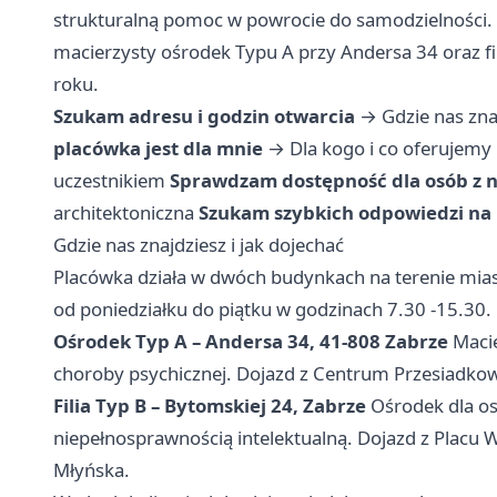
strukturalną pomoc w powrocie do samodzielności. O
macierzysty ośrodek Typu A przy Andersa 34 oraz f
roku.
Szukam adresu i godzin otwarcia
→
Gdzie nas zna
placówka jest dla mnie
→
Dla kogo i co oferujemy
uczestnikiem
Sprawdzam dostępność dla osób z 
architektoniczna
Szukam szybkich odpowiedzi na
Gdzie nas znajdziesz i jak dojechać
Placówka działa w dwóch budynkach na terenie mias
od poniedziałku do piątku w godzinach 7.30 -15.30.
Ośrodek Typ A – Andersa 34, 41-808 Zabrze
Macie
choroby psychicznej. Dojazd z Centrum Przesiadkow
Filia Typ B – Bytomskiej 24, Zabrze
Ośrodek dla os
niepełnosprawnością intelektualną. Dojazd z Placu Wo
Młyńska.