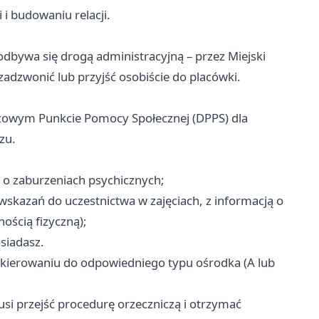
i budowaniu relacji.
ywa się drogą administracyjną – przez Miejski
adzwonić lub przyjść osobiście do placówki.
icowym Punkcie Pomocy Społecznej (DPPS) dla
zu.
a o zaburzeniach psychicznych;
wskazań do uczestnictwa w zajęciach, z informacją o
ością fizyczną);
osiadasz.
skierowaniu do odpowiedniego typu ośrodka (A lub
usi przejść procedurę orzeczniczą i otrzymać