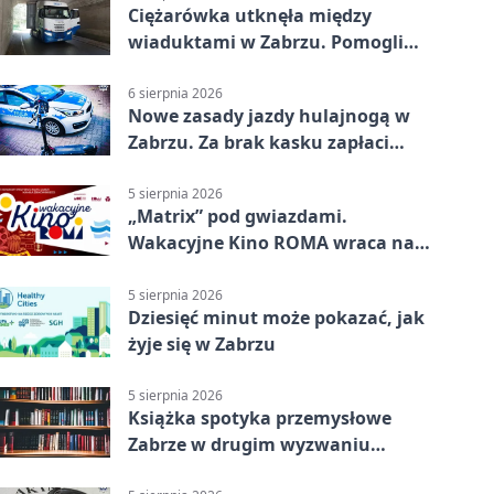
Ciężarówka utknęła między
wiaduktami w Zabrzu. Pomogli
policjanci
6 sierpnia 2026
Nowe zasady jazdy hulajnogą w
Zabrzu. Za brak kasku zapłaci
rodzic
5 sierpnia 2026
„Matrix” pod gwiazdami.
Wakacyjne Kino ROMA wraca na
Zaborze Północ
5 sierpnia 2026
Dziesięć minut może pokazać, jak
żyje się w Zabrzu
5 sierpnia 2026
Książka spotyka przemysłowe
Zabrze w drugim wyzwaniu
czytelniczym