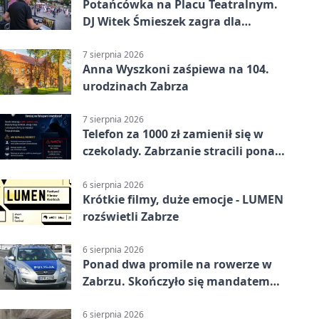
Potańcówka na Placu Teatralnym.
DJ Witek Śmieszek zagra dla
wszystkich
7 sierpnia 2026
Anna Wyszkoni zaśpiewa na 104.
urodzinach Zabrza
7 sierpnia 2026
Telefon za 1000 zł zamienił się w
czekolady. Zabrzanie stracili ponad
22 tysiące
6 sierpnia 2026
Krótkie filmy, duże emocje - LUMEN
rozświetli Zabrze
6 sierpnia 2026
Ponad dwa promile na rowerze w
Zabrzu. Skończyło się mandatem
2500 zł
6 sierpnia 2026