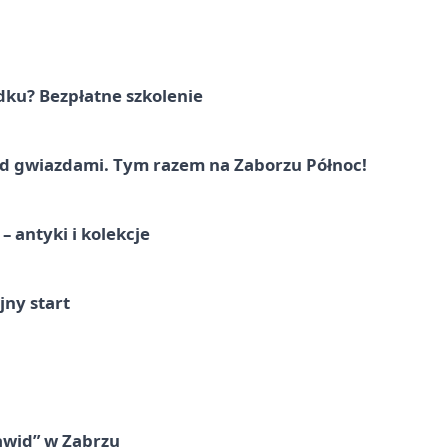
dku? Bezpłatne szkolenie
 gwiazdami. Tym razem na Zaborzu Północ!
 antyki i kolekcje
jny start
awid” w Zabrzu