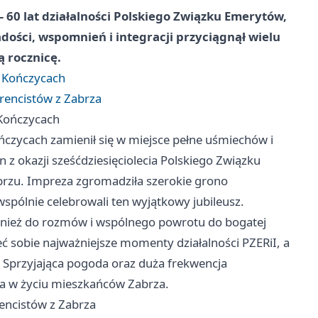
60 lat działalności Polskiego Związku Emerytów,
dości, wspomnień i integracji przyciągnął wielu
 rocznicę.
w Kończycach
rencistów z Zabrza
 Kończycach
ńczycach zamienił się w miejsce pełne uśmiechów i
 z okazji sześćdziesięciolecia Polskiego Związku
brzu. Impreza zgromadziła szerokie grono
pólnie celebrowali ten wyjątkowy jubileusz.
ównież do rozmów i wspólnego powrotu do bogatej
eć sobie najważniejsze momenty działalności PZERiI, a
. Sprzyjająca pogoda oraz duża frekwencja
cja w życiu mieszkańców Zabrza.
encistów z Zabrza