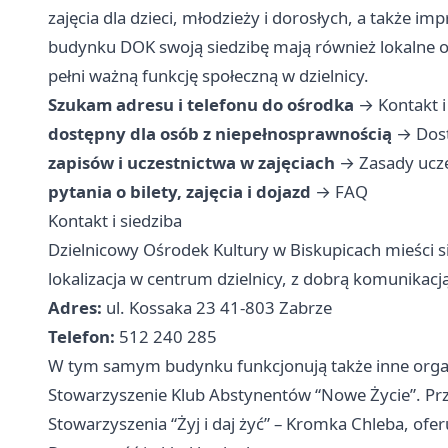
zajęcia dla dzieci, młodzieży i dorosłych, a także i
budynku DOK swoją siedzibę mają również lokalne o
pełni ważną funkcję społeczną w dzielnicy.
Szukam adresu i telefonu do ośrodka
→
Kontakt i
dostępny dla osób z niepełnosprawnością
→
Dos
zapisów i uczestnictwa w zajęciach
→
Zasady ucz
pytania o bilety, zajęcia i dojazd
→
FAQ
Kontakt i siedziba
Dzielnicowy Ośrodek Kultury w Biskupicach mieści s
lokalizacja w centrum dzielnicy, z dobrą komunikacj
Adres:
ul. Kossaka 23 41-803 Zabrze
Telefon:
512 240 285
W tym samym budynku funkcjonują także inne organi
Stowarzyszenie Klub Abstynentów “Nowe Życie”. P
Stowarzyszenia “Żyj i daj żyć” – Kromka Chleba, of