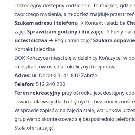
rekreacyjny dostępny codziennie. To miejsce, gdzie se
twórczego myślenia, a młodzież znajduje przestrzeń
Szukam adresu i telefonu
→
Kontakt i siedziba
Chc
zajęć
Sprawdzam godziny i dni zajęć
→
Pełny har
uczestnictwa
→
Regulamin zajęć
Szukam odpowied
Kontakt i siedziba
DOK Kończyce mieści się w dzielnicy Kończyce, w poł
mieszkańców osiedla i okolicznych rejonów.
Adres:
ul. Dorotki 3, 41-810 Zabrze
Telefon:
512 240 290
Teren rekreacyjny
przy ośrodku jest dostępny cod
otwarta dla wszystkich chętnych – bez konieczności
W sprawie zapisów na zajęcia stałe, warunków ucze
grup warto skontaktować się bezpośrednio telefonic
Stała oferta zajęć