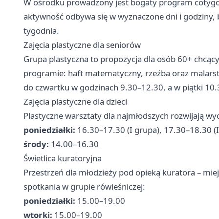
W ośrodku prowadzony jest bogaty program cotygo
aktywność odbywa się w wyznaczone dni i godziny, b
tygodnia.
Zajęcia plastyczne dla seniorów
Grupa plastyczna to propozycja dla osób 60+ chcący
programie: haft matematyczny, rzeźba oraz malarst
do czwartku w godzinach 9.30–12.30, a w piątki 10
Zajęcia plastyczne dla dzieci
Plastyczne warsztaty dla najmłodszych rozwijają w
poniedziałki:
16.30–17.30 (I grupa), 17.30–18.30 (I
środy:
14.00–16.30
Świetlica kuratoryjna
Przestrzeń dla młodzieży pod opieką kuratora – miejs
spotkania w grupie rówieśniczej:
poniedziałki:
15.00–19.00
wtorki:
15.00–19.00