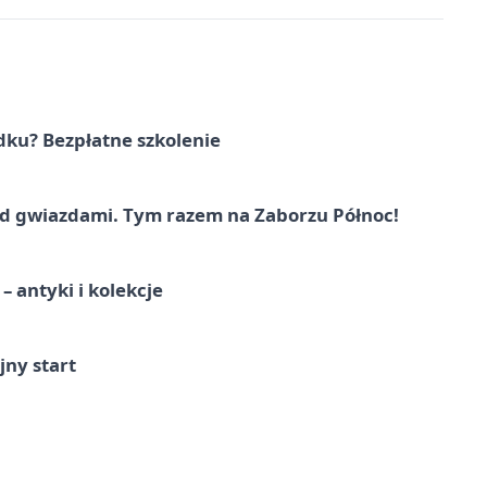
dku? Bezpłatne szkolenie
 gwiazdami. Tym razem na Zaborzu Północ!
 antyki i kolekcje
jny start