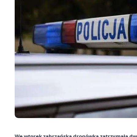
We wtorek zabrzańska drogówka zatrzymała dwó