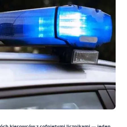
ch kierowców z cofniętymi licznikami — jeden