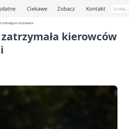
ydatne
Ciekawe
Zobacz
Kontakt
cofniętymi licznikami
 zatrzymała kierowców
i