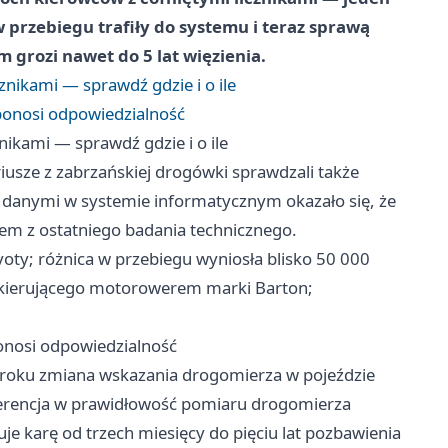
w przebiegu trafiły do systemu i teraz sprawą
 grozi nawet do 5 lat więzienia.
cznikami — sprawdź gdzie i o ile
 ponosi odpowiedzialność
znikami — sprawdź gdzie i o ile
usze z zabrzańskiej drogówki sprawdzali także
danymi w systemie informatycznym okazało się, że
sem z ostatniego badania technicznego.
yoty; różnica w przebiegu wyniosła blisko 50 000
o kierującego motorowerem marki Barton;
ponosi odpowiedzialność
 roku zmiana wskazania drogomierza w pojeździe
erencja w prawidłowość pomiaru drogomierza
uje karę od trzech miesięcy do pięciu lat pozbawienia