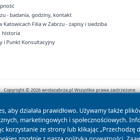
ępność
u - badania, godziny, kontakt
atowicach Filia w Zabrzu - zapisy i siedziba
 historia
y i Punkt Konsultacyjny
Copyright © 2026 wrotazabrza.pl Wszystkie prawa zastrzeżone.
es, aby działała prawidłowo. Używamy także plik
News
Autorzy
Polityka Prywatności
Polityka Cookie
cznych, marketingowych i społecznościowych. Inf
 korzystanie ze strony lub klikając „Przechodzę 
ookies zgodnie z naszą
polityką prywatności
.
Zaaw