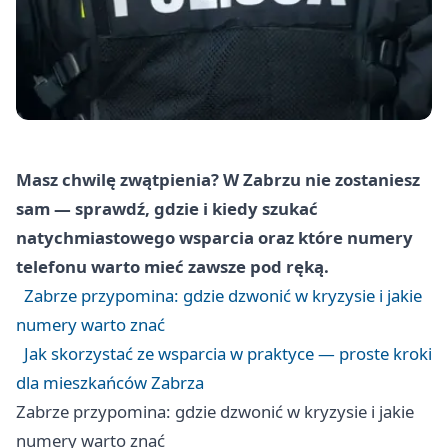
Masz chwilę zwątpienia? W Zabrzu nie zostaniesz
sam — sprawdź, gdzie i kiedy szukać
natychmiastowego wsparcia oraz które numery
telefonu warto mieć zawsze pod ręką.
Zabrze przypomina: gdzie dzwonić w kryzysie i jakie
numery warto znać
Jak skorzystać ze wsparcia w praktyce — proste kroki
dla mieszkańców Zabrza
Zabrze przypomina: gdzie dzwonić w kryzysie i jakie
numery warto znać