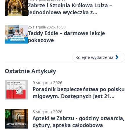
Zabrze i Sztolnia Królowa Luiza –
jednodniowa wycieczka z
podziemnym spływem i zwiedzaniem
miasta
25 sierpnia 2026, 16:30
Teddy Eddie – darmowe lekcje
pokazowe
Kolejne wydarzenia
Ostatnie Artykuły
9 sierpnia 2026
Poradnik bezpieczeństwa po polsku
migowym. Dostępnych jest 21
filmów
8 sierpnia 2026
Apteki w Zabrzu - godziny otwarcia,
dyżury, apteka całodobowa