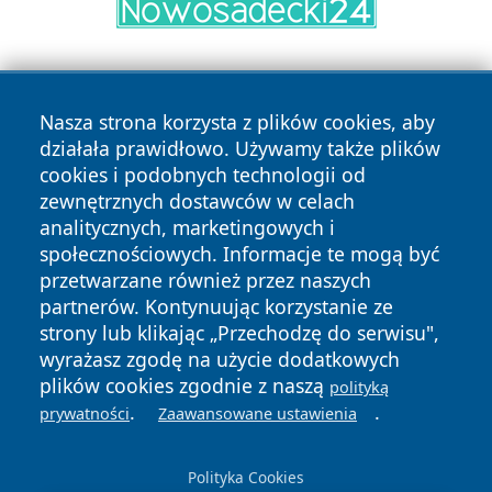
Nasza strona korzysta z plików cookies, aby
działała prawidłowo. Używamy także plików
cookies i podobnych technologii od
zewnętrznych dostawców w celach
Copyright © 2026 wrotazabrza.pl Wszystkie prawa
analitycznych, marketingowych i
zastrzeżone.
społecznościowych. Informacje te mogą być
przetwarzane również przez naszych
partnerów. Kontynuując korzystanie ze
Polityka
Polityka
News
Autorzy
strony lub klikając „Przechodzę do serwisu",
Prywatności
Cookies
wyrażasz zgodę na użycie dodatkowych
plików cookies zgodnie z naszą
polityką
.
.
prywatności
Zaawansowane ustawienia
Polityka Cookies