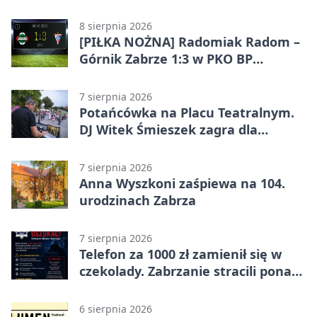
8 sierpnia 2026
[PIŁKA NOŻNA] Radomiak Radom –
Górnik Zabrze 1:3 w PKO BP
Ekstraklasie – debiut Peter
Federico dał zabrzanom zwycięstwo
7 sierpnia 2026
Potańcówka na Placu Teatralnym.
DJ Witek Śmieszek zagra dla
wszystkich
7 sierpnia 2026
Anna Wyszkoni zaśpiewa na 104.
urodzinach Zabrza
7 sierpnia 2026
Telefon za 1000 zł zamienił się w
czekolady. Zabrzanie stracili ponad
22 tysiące
6 sierpnia 2026