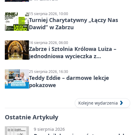
15 sierpnia 2026, 10:00
Turniej Charytatywny „Łączy Nas
Dawid” w Zabrzu
16 sierpnia 2026, 06:00
Zabrze i Sztolnia Królowa Luiza –
jednodniowa wycieczka z
podziemnym spływem i zwiedzaniem
miasta
25 sierpnia 2026, 16:30
Teddy Eddie – darmowe lekcje
pokazowe
Kolejne wydarzenia
Ostatnie Artykuły
9 sierpnia 2026