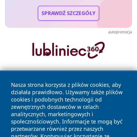
SPRAWDŹ SZCZEGÓŁY
autopromocja
Nasza strona korzysta z plików cookies, aby
działała prawidłowo. Używamy także plików
cookies i podobnych technologii od
zewnętrznych dostawców w celach
Copyright © 2026 wrotazabrza.pl Wszystkie prawa
analitycznych, marketingowych i
zastrzeżone.
społecznościowych. Informacje te mogą być
przetwarzane również przez naszych
partnerów. Kontynuując korzystanie ze
Polityka
Polityka