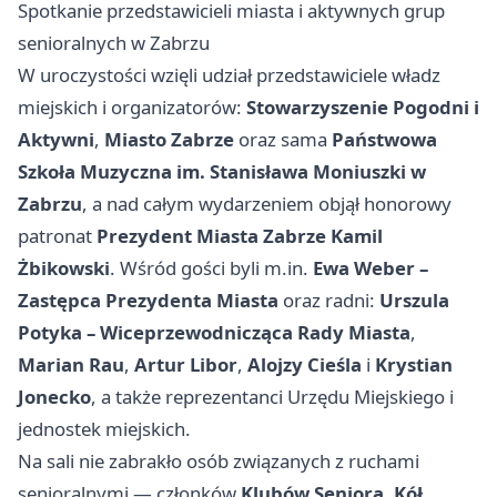
Spotkanie przedstawicieli miasta i aktywnych grup
senioralnych w Zabrzu
W uroczystości wzięli udział przedstawiciele władz
miejskich i organizatorów:
Stowarzyszenie Pogodni i
Aktywni
,
Miasto Zabrze
oraz sama
Państwowa
Szkoła Muzyczna im. Stanisława Moniuszki w
Zabrzu
, a nad całym wydarzeniem objął honorowy
patronat
Prezydent Miasta Zabrze Kamil
Żbikowski
. Wśród gości byli m.in.
Ewa Weber –
Zastępca Prezydenta Miasta
oraz radni:
Urszula
Potyka – Wiceprzewodnicząca Rady Miasta
,
Marian Rau
,
Artur Libor
,
Alojzy Cieśla
i
Krystian
Jonecko
, a także reprezentanci Urzędu Miejskiego i
jednostek miejskich.
Na sali nie zabrakło osób związanych z ruchami
senioralnymi — członków
Klubów Seniora
,
Kół