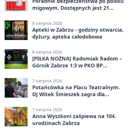
Poradnik bezpieczeństwa po polsku
migowym. Dostępnych jest 21
filmów
8 sierpnia 2026
Apteki w Zabrzu - godziny otwarcia,
dyżury, apteka całodobowa
8 sierpnia 2026
[PIŁKA NOŻNA] Radomiak Radom –
Górnik Zabrze 1:3 w PKO BP
Ekstraklasie – debiut Peter
Federico dał zabrzanom zwycięstwo
7 sierpnia 2026
Potańcówka na Placu Teatralnym.
DJ Witek Śmieszek zagra dla
wszystkich
7 sierpnia 2026
Anna Wyszkoni zaśpiewa na 104.
urodzinach Zabrza