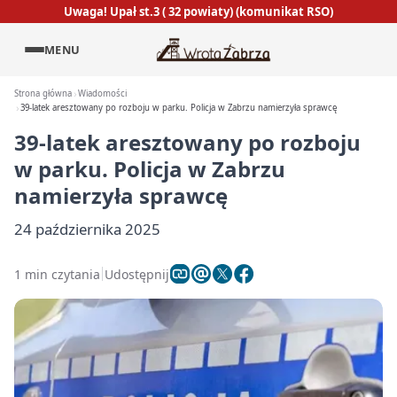
Uwaga! Upał st.3 ( 32 powiaty) (komunikat RSO)
MENU
Strona główna
Wiadomości
39-latek aresztowany po rozboju w parku. Policja w Zabrzu namierzyła sprawcę
39-latek aresztowany po rozboju
w parku. Policja w Zabrzu
namierzyła sprawcę
24 października 2025
1 min czytania
Udostępnij