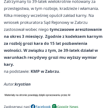
Zatrzymany to 39‑latek wielokrotnie notowany za
przestępstwa, w tym rozboje, kradzieże i włamania.
Kilka miesięcy wcześniej opuścił zakład karny. Na
wniosek prokuratora Sąd Rejonowy w Zabrzu
zastosował wobec niego
tymczasowe aresztowanie
na okres 3 miesięcy
.
Zgodnie z kodeksem karnym
za rozbój grozi kara do 15 lat pozbawienia
wolności. W związku z tym, że 39‑latek działał w
warunkach recydywy grozi mu wyższy wymiar
kary.
na podstawie:
KMP w Zabrzu
.
Autor:
krystian
Zaobserwuj nas!
Facebook
Google News