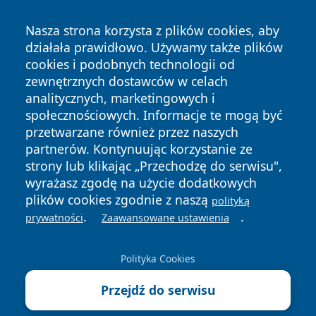
Nasza strona korzysta z plików cookies, aby
działała prawidłowo. Używamy także plików
cookies i podobnych technologii od
zewnętrznych dostawców w celach
Copyright © 2026 wrotazabrza.pl Wszystkie prawa
analitycznych, marketingowych i
zastrzeżone.
społecznościowych. Informacje te mogą być
przetwarzane również przez naszych
partnerów. Kontynuując korzystanie ze
Polityka
Polityka
News
Autorzy
strony lub klikając „Przechodzę do serwisu",
Prywatności
Cookies
wyrażasz zgodę na użycie dodatkowych
plików cookies zgodnie z naszą
polityką
.
.
prywatności
Zaawansowane ustawienia
Polityka Cookies
Przejdź do serwisu