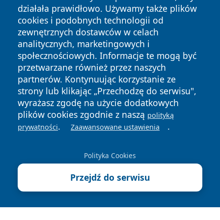
działała prawidłowo. Używamy także plików
cookies i podobnych technologii od
zewnętrznych dostawców w celach
analitycznych, marketingowych i
społecznościowych. Informacje te mogą być
Copyright © 2026 wrotazabrza.pl Wszystkie prawa
przetwarzane również przez naszych
zastrzeżone.
partnerów. Kontynuując korzystanie ze
strony lub klikając „Przechodzę do serwisu",
wyrażasz zgodę na użycie dodatkowych
Polityka
Polityka
News
Autorzy
plików cookies zgodnie z naszą
polityką
Prywatności
Cookies
.
.
prywatności
Zaawansowane ustawienia
Polityka Cookies
Przejdź do serwisu