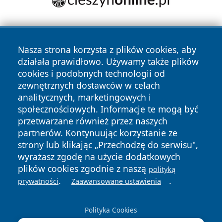
Nasza strona korzysta z plików cookies, aby
działała prawidłowo. Używamy także plików
cookies i podobnych technologii od
zewnętrznych dostawców w celach
Copyright © 2026 wrotazabrza.pl Wszystkie prawa
analitycznych, marketingowych i
zastrzeżone.
społecznościowych. Informacje te mogą być
przetwarzane również przez naszych
partnerów. Kontynuując korzystanie ze
Polityka
Polityka
News
Autorzy
strony lub klikając „Przechodzę do serwisu",
Prywatności
Cookies
wyrażasz zgodę na użycie dodatkowych
plików cookies zgodnie z naszą
polityką
.
.
prywatności
Zaawansowane ustawienia
Polityka Cookies