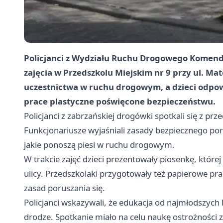
Policjanci z Wydziału Ruchu Drogowego Komendy 
zajęcia w Przedszkolu Miejskim nr 9 przy ul. M
uczestnictwa w ruchu drogowym, a dzieci odpow
prace plastyczne poświęcone bezpieczeństwu.
Policjanci z zabrzańskiej drogówki spotkali się z p
Funkcjonariusze wyjaśniali zasady bezpiecznego por
jakie ponoszą piesi w ruchu drogowym.
W trakcie zajęć dzieci prezentowały piosenkę, które
ulicy. Przedszkolaki przygotowały też papierowe pr
zasad poruszania się.
Policjanci wskazywali, że edukacja od najmłodszych 
drodze. Spotkanie miało na celu naukę ostrożności z