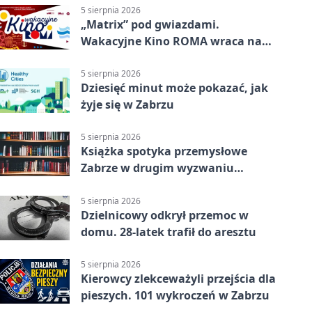
5 sierpnia 2026
„Matrix” pod gwiazdami.
Wakacyjne Kino ROMA wraca na
Zaborze Północ
5 sierpnia 2026
Dziesięć minut może pokazać, jak
żyje się w Zabrzu
5 sierpnia 2026
Książka spotyka przemysłowe
Zabrze w drugim wyzwaniu
czytelniczym
5 sierpnia 2026
Dzielnicowy odkrył przemoc w
domu. 28-latek trafił do aresztu
5 sierpnia 2026
Kierowcy zlekceważyli przejścia dla
pieszych. 101 wykroczeń w Zabrzu