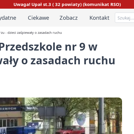
Uwaga! Upał st.3 ( 32 powiaty) (komunikat RSO)
ydatne
Ciekawe
Zobacz
Kontakt
zu - dzieci zaśpiewały o zasadach ruchu
Przedszkole nr 9 w
ewały o zasadach ruchu