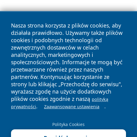
Nasza strona korzysta z plików cookies, aby
działała prawidłowo. Używamy także plików
cookies i podobnych technologii od
zewnętrznych dostawców w celach
Copyright © 2026 wrotazabrza.pl Wszystkie prawa
analitycznych, marketingowych i
zastrzeżone.
społecznościowych. Informacje te mogą być
przetwarzane również przez naszych
partnerów. Kontynuując korzystanie ze
Polityka
Polityka
News
Autorzy
strony lub klikając „Przechodzę do serwisu",
Prywatności
Cookies
wyrażasz zgodę na użycie dodatkowych
plików cookies zgodnie z naszą
polityką
.
.
prywatności
Zaawansowane ustawienia
Polityka Cookies