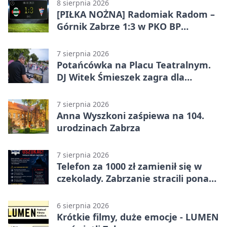
8 sierpnia 2026
[PIŁKA NOŻNA] Radomiak Radom –
Górnik Zabrze 1:3 w PKO BP
Ekstraklasie – debiut Peter
Federico dał zabrzanom zwycięstwo
7 sierpnia 2026
Potańcówka na Placu Teatralnym.
DJ Witek Śmieszek zagra dla
wszystkich
7 sierpnia 2026
Anna Wyszkoni zaśpiewa na 104.
urodzinach Zabrza
7 sierpnia 2026
Telefon za 1000 zł zamienił się w
czekolady. Zabrzanie stracili ponad
22 tysiące
6 sierpnia 2026
Krótkie filmy, duże emocje - LUMEN