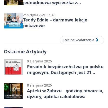
jednodniowa wycieczka z
podziemnym spływem i zwiedzaniem
miasta
25 sierpnia 2026, 16:30
Teddy Eddie – darmowe lekcje
pokazowe
Kolejne wydarzenia
Ostatnie Artykuły
9 sierpnia 2026
Poradnik bezpieczeństwa po polsku
migowym. Dostępnych jest 21
filmów
8 sierpnia 2026
Apteki w Zabrzu - godziny otwarcia,
dyżury, apteka całodobowa