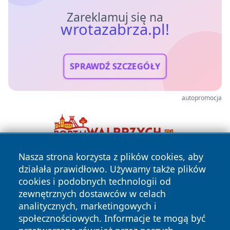
Zareklamuj się na
wrotazabrza.pl!
SPRAWDŹ SZCZEGÓŁY
autopromocja
Nasza strona korzysta z plików cookies, aby
działała prawidłowo. Używamy także plików
cookies i podobnych technologii od
zewnętrznych dostawców w celach
analitycznych, marketingowych i
społecznościowych. Informacje te mogą być
Copyright © 2026 wrotazabrza.pl Wszystkie prawa