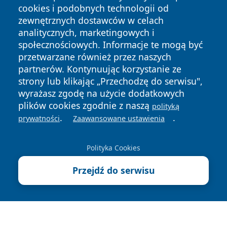
cookies i podobnych technologii od
zewnętrznych dostawców w celach
analitycznych, marketingowych i
społecznościowych. Informacje te mogą być
przetwarzane również przez naszych
Copyright © 2026 wrotazabrza.pl Wszystkie prawa
partnerów. Kontynuując korzystanie ze
zastrzeżone.
strony lub klikając „Przechodzę do serwisu",
wyrażasz zgodę na użycie dodatkowych
plików cookies zgodnie z naszą
polityką
Polityka
Polityka
News
Autorzy
.
.
prywatności
Zaawansowane ustawienia
Prywatności
Cookies
Polityka Cookies
Przejdź do serwisu