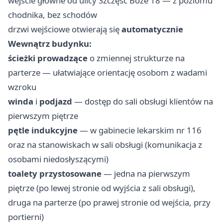
wejście główne od ulicy Szczęść Boże 18 — z poziomu
chodnika, bez schodów
drzwi wejściowe otwierają się
automatycznie
Wewnątrz budynku:
ścieżki prowadzące
o zmiennej strukturze na
parterze — ułatwiające orientację osobom z wadami
wzroku
winda
i
podjazd
— dostęp do sali obsługi klientów na
pierwszym piętrze
pętle indukcyjne
— w gabinecie lekarskim nr 116
oraz na stanowiskach w sali obsługi (komunikacja z
osobami niedosłyszącymi)
toalety przystosowane
— jedna na pierwszym
piętrze (po lewej stronie od wyjścia z sali obsługi),
druga na parterze (po prawej stronie od wejścia, przy
portierni)