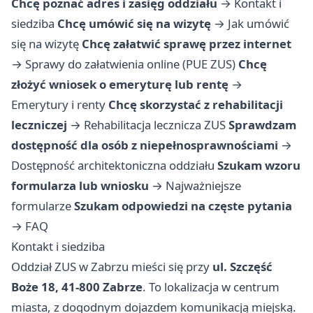
Chcę poznać adres i zasięg oddziału
→
Kontakt i
siedziba
Chcę umówić się na wizytę
→
Jak umówić
się na wizytę
Chcę załatwić sprawę przez internet
→
Sprawy do załatwienia online (PUE ZUS)
Chcę
złożyć wniosek o emeryturę lub rentę
→
Emerytury i renty
Chcę skorzystać z rehabilitacji
leczniczej
→
Rehabilitacja lecznicza ZUS
Sprawdzam
dostępność dla osób z niepełnosprawnościami
→
Dostępność architektoniczna oddziału
Szukam wzoru
formularza lub wniosku
→
Najważniejsze
formularze
Szukam odpowiedzi na częste pytania
→
FAQ
Kontakt i siedziba
Oddział ZUS w Zabrzu mieści się przy
ul. Szczęść
Boże 18, 41-800 Zabrze
. To lokalizacja w centrum
miasta, z dogodnym dojazdem komunikacją miejską.