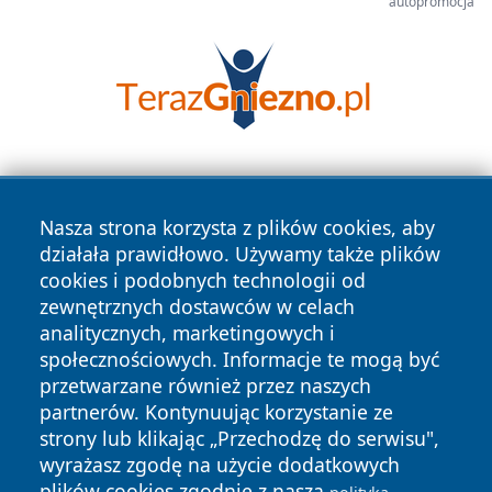
autopromocja
Nasza strona korzysta z plików cookies, aby
działała prawidłowo. Używamy także plików
cookies i podobnych technologii od
zewnętrznych dostawców w celach
Copyright © 2026 wrotazabrza.pl Wszystkie prawa
analitycznych, marketingowych i
zastrzeżone.
społecznościowych. Informacje te mogą być
przetwarzane również przez naszych
partnerów. Kontynuując korzystanie ze
Polityka
Polityka
News
Autorzy
strony lub klikając „Przechodzę do serwisu",
Prywatności
Cookies
wyrażasz zgodę na użycie dodatkowych
plików cookies zgodnie z naszą