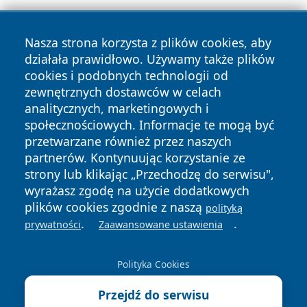
Nasza strona korzysta z plików cookies, aby
działała prawidłowo. Używamy także plików
cookies i podobnych technologii od
zewnętrznych dostawców w celach
Copyright © 2026 wrotazabrza.pl Wszystkie prawa
analitycznych, marketingowych i
zastrzeżone.
społecznościowych. Informacje te mogą być
przetwarzane również przez naszych
partnerów. Kontynuując korzystanie ze
Polityka
Polityka
News
Autorzy
strony lub klikając „Przechodzę do serwisu",
Prywatności
Cookies
wyrażasz zgodę na użycie dodatkowych
plików cookies zgodnie z naszą
polityką
.
.
prywatności
Zaawansowane ustawienia
Polityka Cookies
Przejdź do serwisu