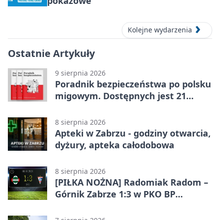
pokazowe
Kolejne wydarzenia
Ostatnie Artykuły
9 sierpnia 2026
Poradnik bezpieczeństwa po polsku
migowym. Dostępnych jest 21
filmów
8 sierpnia 2026
Apteki w Zabrzu - godziny otwarcia,
dyżury, apteka całodobowa
8 sierpnia 2026
[PIŁKA NOŻNA] Radomiak Radom –
Górnik Zabrze 1:3 w PKO BP
Ekstraklasie – debiut Peter
Federico dał zabrzanom zwycięstwo