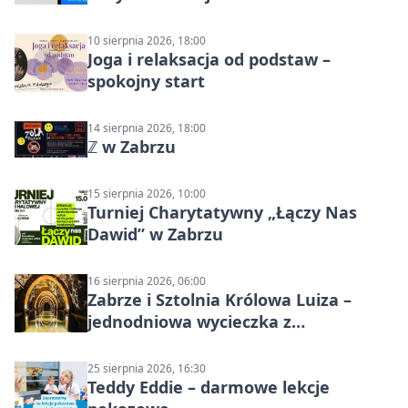
10 sierpnia 2026, 18:00
Joga i relaksacja od podstaw –
spokojny start
14 sierpnia 2026, 18:00
ℤ w Zabrzu
15 sierpnia 2026, 10:00
Turniej Charytatywny „Łączy Nas
Dawid” w Zabrzu
16 sierpnia 2026, 06:00
Zabrze i Sztolnia Królowa Luiza –
jednodniowa wycieczka z
podziemnym spływem i zwiedzaniem
miasta
25 sierpnia 2026, 16:30
Teddy Eddie – darmowe lekcje