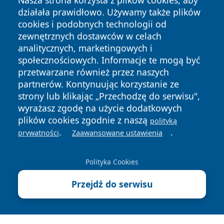
Nasza strona korzysta z plików cookies, aby
działała prawidłowo. Używamy także plików
cookies i podobnych technologii od
zewnętrznych dostawców w celach
analitycznych, marketingowych i
społecznościowych. Informacje te mogą być
Copyright © 2026 wrotazabrza.pl Wszystkie prawa
przetwarzane również przez naszych
zastrzeżone.
partnerów. Kontynuując korzystanie ze
strony lub klikając „Przechodzę do serwisu",
wyrażasz zgodę na użycie dodatkowych
Polityka
Polityka
News
Autorzy
plików cookies zgodnie z naszą
polityką
Prywatności
Cookies
.
.
prywatności
Zaawansowane ustawienia
Polityka Cookies
Przejdź do serwisu