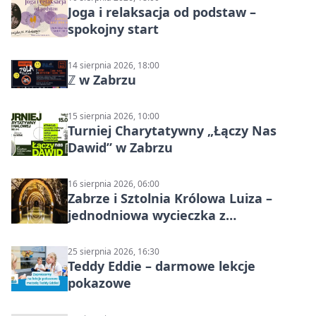
Joga i relaksacja od podstaw –
spokojny start
14 sierpnia 2026, 18:00
ℤ w Zabrzu
15 sierpnia 2026, 10:00
Turniej Charytatywny „Łączy Nas
Dawid” w Zabrzu
16 sierpnia 2026, 06:00
Zabrze i Sztolnia Królowa Luiza –
jednodniowa wycieczka z
podziemnym spływem i zwiedzaniem
miasta
25 sierpnia 2026, 16:30
Teddy Eddie – darmowe lekcje
pokazowe