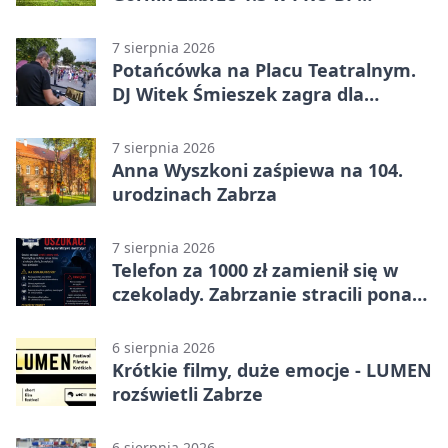
Ekstraklasie – debiut Peter
Federico dał zabrzanom zwycięstwo
7 sierpnia 2026
Potańcówka na Placu Teatralnym.
DJ Witek Śmieszek zagra dla
wszystkich
7 sierpnia 2026
Anna Wyszkoni zaśpiewa na 104.
urodzinach Zabrza
7 sierpnia 2026
Telefon za 1000 zł zamienił się w
czekolady. Zabrzanie stracili ponad
22 tysiące
6 sierpnia 2026
Krótkie filmy, duże emocje - LUMEN
rozświetli Zabrze
6 sierpnia 2026