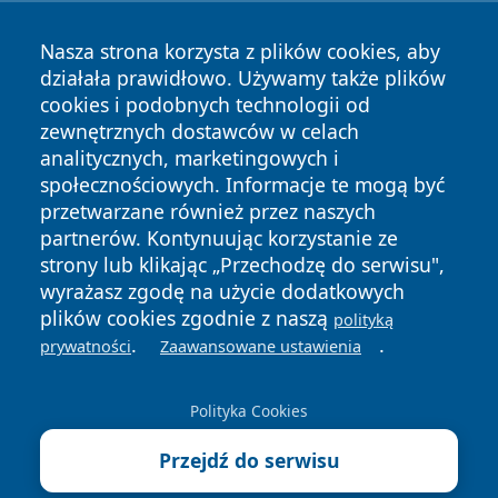
Nasza strona korzysta z plików cookies, aby
działała prawidłowo. Używamy także plików
cookies i podobnych technologii od
zewnętrznych dostawców w celach
Copyright © 2026 wrotazabrza.pl Wszystkie prawa
analitycznych, marketingowych i
zastrzeżone.
społecznościowych. Informacje te mogą być
przetwarzane również przez naszych
partnerów. Kontynuując korzystanie ze
Polityka
Polityka
News
Autorzy
strony lub klikając „Przechodzę do serwisu",
Prywatności
Cookies
wyrażasz zgodę na użycie dodatkowych
plików cookies zgodnie z naszą
polityką
.
.
prywatności
Zaawansowane ustawienia
Polityka Cookies
Przejdź do serwisu