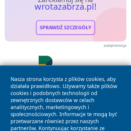
wrotazabrza.pl!
SPRAWDŹ SZCZEGÓŁY
autopromocja
Nasza strona korzysta z plików cookies, aby
działała prawidłowo. Używamy także plików
cookies i podobnych technologii od
zewnętrznych dostawców w celach
analitycznych, marketingowych i
społecznościowych. Informacje te mogą być
przetwarzane również przez naszych
Copyright © 2026 wrotazabrza.pl Wszystkie prawa
partnerów. Kontynuując korzystanie ze
zastrzeżone.