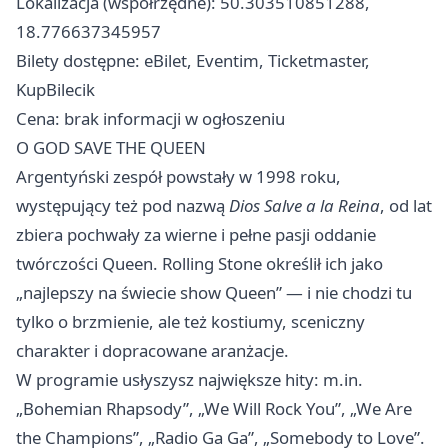
Lokalizacja (współrzędne): 50.303510851288,
18.776637345957
Bilety dostępne: eBilet, Eventim, Ticketmaster,
KupBilecik
Cena: brak informacji w ogłoszeniu
O GOD SAVE THE QUEEN
Argentyński zespół powstały w 1998 roku,
występujący też pod nazwą
Dios Salve a la Reina
, od lat
zbiera pochwały za wierne i pełne pasji oddanie
twórczości Queen. Rolling Stone określił ich jako
„najlepszy na świecie show Queen” — i nie chodzi tu
tylko o brzmienie, ale też kostiumy, sceniczny
charakter i dopracowane aranżacje.
W programie usłyszysz największe hity: m.in.
„Bohemian Rhapsody”, „We Will Rock You”, „We Are
the Champions”, „Radio Ga Ga”, „Somebody to Love”.