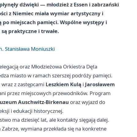
płynęły dźwięki — młodzież z Essen i zabrzański
ści z Niemiec miała wymiar artystyczny i
są po miejscach pamięci. Wspólne występy i
są praktyczne i trwałe.
. Stanisława Moniuszki
elegacją oraz Młodzieżowa Orkiestra Dęta
edza miasto w ramach szerszej podróży pamięci.
i
wraz z zastępcami
Leszkiem Kulą
i
Jarosławem
dzani przez miejscowych przewodników. Program
uzeum Auschwitz-Birkenau
oraz wyjazd do
sji i edukacji historycznej.
two ma dziesięć lat, ale kontakty sięgają dalej.
 Zabrze, wymiana przekłada się na konkretne