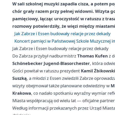
W sali szkolnej muzyki zapadła cisza, a potem po
chór grały razem przy pełnej widowni. Wizyta go
pamięciowy, łącząc uroczystość w ratuszu z tra
rozmowy potwierdziły, że więzi między miastami 
Jak Zabrze i Essen budowały relacje przez dekady
Koncert pamięci w Państwowej Szkole Muzycznej im
Jak Zabrze i Essen budowały relacje przez dekady
Do Zabrza przybył nadburmistrz
Thomas Kufen
z d
Schönebecker Jugend-Blasorchester
, która odwi
Gości powitał w ratuszu prezydent
Kamil Żbikowsk
Suszką
, a młodzi z Essen zwiedzili Zabrze oprowa
wizyty obejmował także planowane odwiedziny w
M
Krakowa
, co nadało spotkaniu wyraźny wymiar reflek
Miasta współpracują od wielu lat — oficjalne partners
Według informacji przekazanych przez Urząd Miasta