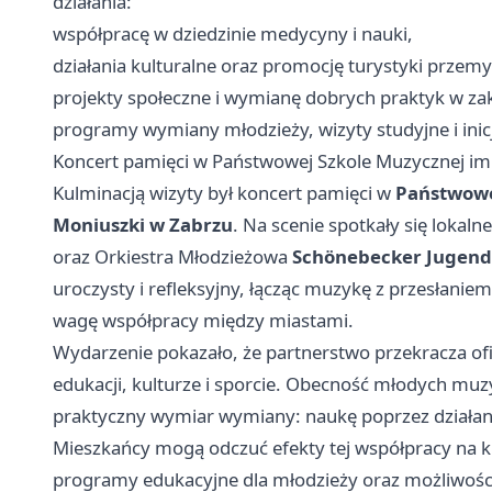
działania:
współpracę w dziedzinie medycyny i nauki,
działania kulturalne oraz promocję turystyki przemy
projekty społeczne i wymianę dobrych praktyk w za
programy wymiany młodzieży, wizyty studyjne i ini
Koncert pamięci w Państwowej Szkole Muzycznej im.
Kulminacją wizyty był koncert pamięci w
Państwowej
Moniuszki w Zabrzu
. Na scenie spotkały się lokaln
oraz Orkiestra Młodzieżowa
Schönebecker Jugend
uroczysty i refleksyjny, łącząc muzykę z przesłaniem
wagę współpracy między miastami.
Wydarzenie pokazało, że partnerstwo przekracza ofi
edukacji, kulturze i sporcie. Obecność młodych muz
praktyczny wymiar wymiany: naukę poprzez działani
Mieszkańcy mogą odczuć efekty tej współpracy na k
programy edukacyjne dla młodzieży oraz możliwoś