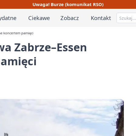
Uwaga! Burze (komunikat RSO)
ydatne
Ciekawe
Zobacz
Kontakt
one koncertem pamięci
twa Zabrze–Essen
pamięci