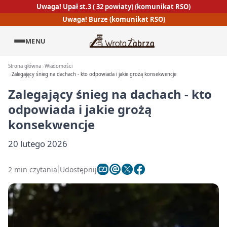
Uwaga! Upał st.3 ( 32 powiaty) (komunikat RSO)
Uwaga! Burze (komunikat RSO)
MENU
Strona główna
Wiadomości
Zalegający śnieg na dachach - kto odpowiada i jakie grożą konsekwencje
Zalegający śnieg na dachach - kto
odpowiada i jakie grożą
konsekwencje
20 lutego 2026
2 min czytania
Udostępnij