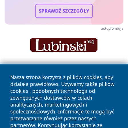
SPRAWDŹ SZCZEGÓŁY
autopromocja
Nasza strona korzysta z plików cookies, aby
działała prawidłowo. Używamy także plików
cookies i podobnych technologii od
zewnętrznych dostawców w celach
Copyright © 2026 wrotazabrza.pl Wszystkie prawa
analitycznych, marketingowych i
zastrzeżone.
społecznościowych. Informacje te mogą być
przetwarzane również przez naszych
partnerów. Kontynuując korzystanie ze
Polityka
Polityka