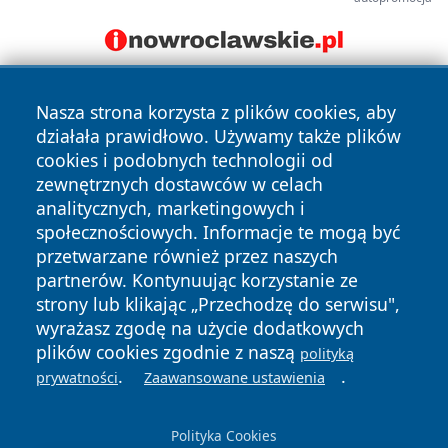
Nasza strona korzysta z plików cookies, aby
działała prawidłowo. Używamy także plików
cookies i podobnych technologii od
zewnętrznych dostawców w celach
analitycznych, marketingowych i
Copyright © 2026 wrotazabrza.pl Wszystkie prawa
społecznościowych. Informacje te mogą być
zastrzeżone.
przetwarzane również przez naszych
partnerów. Kontynuując korzystanie ze
strony lub klikając „Przechodzę do serwisu",
Polityka
Polityka
News
Autorzy
wyrażasz zgodę na użycie dodatkowych
Prywatności
Cookies
plików cookies zgodnie z naszą
polityką
.
.
prywatności
Zaawansowane ustawienia
Polityka Cookies