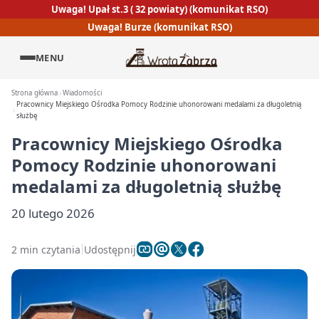
Uwaga! Upał st.3 ( 32 powiaty) (komunikat RSO)
Uwaga! Burze (komunikat RSO)
MENU
Strona główna
Wiadomości
Pracownicy Miejskiego Ośrodka Pomocy Rodzinie uhonorowani medalami za długoletnią
służbę
Pracownicy Miejskiego Ośrodka
Pomocy Rodzinie uhonorowani
medalami za długoletnią służbę
20 lutego 2026
2 min czytania
Udostępnij