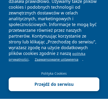
działała prawidłowo. Używamy także plików
cookies i podobnych technologii od
zewnętrznych dostawców w celach
analitycznych, marketingowych i
społecznościowych. Informacje te mogą być
Copyright © 2026 wrotazabrza.pl Wszystkie prawa
przetwarzane również przez naszych
zastrzeżone.
partnerów. Kontynuując korzystanie ze
strony lub klikając „Przechodzę do serwisu",
wyrażasz zgodę na użycie dodatkowych
Polityka
Polityka
plików cookies zgodnie z naszą
News
Autorzy
polityką
Prywatności
Cookies
.
.
prywatności
Zaawansowane ustawienia
Polityka Cookies
Przejdź do serwisu