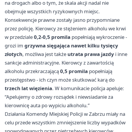
na drogach albo o tym, że skala akcji nadal nie
obejmuje wszystkich ryzykownych miejsc.
Konsekwencje prawne zostały jasno przypomniane
przez policję. Kierowcy ze stężeniem alkoholu we krwi
w przedziale
0,2-0,5 promila
popełniają wykroczenie -
grozi im
grzywna sięgająca nawet kilku tysięcy
złotych
, możliwa jest także
utrata prawa jazdy
i inne
sankcje administracyjne. Kierowcy z zawartością
alkoholu przekraczającą
0,5 promila
popełniają
przestępstwo - ich czyn może skutkować karą do
trzech lat więzienia
. W komunikacie policja apeluje:
“Apelujemy o zdrowy rozsądek i niewsiadanie za
kierownicę auta po wypiciu alkoholu.”
Działania Komendy Miejskiej Policji w Zabrzu miały na
celu przede wszystkim zmniejszenie liczby wypadków
spowodowanych przez nietrzeźwych kierowców.