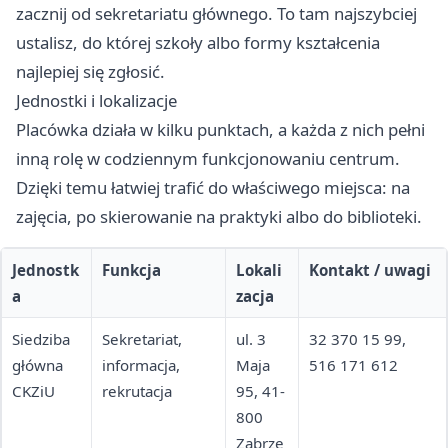
zacznij od sekretariatu głównego. To tam najszybciej
ustalisz, do której szkoły albo formy kształcenia
najlepiej się zgłosić.
Jednostki i lokalizacje
Placówka działa w kilku punktach, a każda z nich pełni
inną rolę w codziennym funkcjonowaniu centrum.
Dzięki temu łatwiej trafić do właściwego miejsca: na
zajęcia, po skierowanie na praktyki albo do biblioteki.
Jednostk
Funkcja
Lokali
Kontakt / uwagi
a
zacja
Siedziba
Sekretariat,
ul. 3
32 370 15 99,
główna
informacja,
Maja
516 171 612
CKZiU
rekrutacja
95, 41-
800
Zabrze