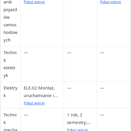
anik
naprawa
własny
Pokaż więcej
Pokaż więcej
pojazd
mechatronicznych
warsztat
ów
systemów
elektromech
samoc
pojazdów
aniki
hodow
samochodowych
samochodow
ych
ej
Techni
—
—
—
k
elektr
yk
Elektry
ELE.02 Montaż,
—
—
k
uruchamianie i
konserwacja
Pokaż więcej
instalacji, maszyn
Techni
—
1 rok, 2
—
i urządzeń
k
semestry;
elektrycznych
mecha
weekendy
Pokaż więcej