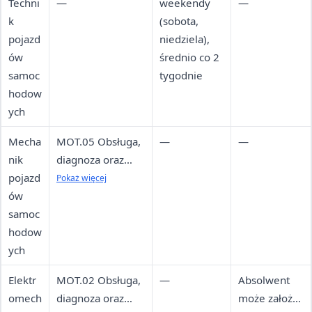
Techni
—
weekendy
—
k
(sobota,
pojazd
niedziela),
ów
średnio co 2
samoc
tygodnie
hodow
ych
Mecha
MOT.05 Obsługa,
—
—
nik
diagnoza oraz
pojazd
naprawa
Pokaż więcej
ów
pojazdów
samoc
samochodowych
hodow
ych
Elektr
MOT.02 Obsługa,
—
Absolwent
omech
diagnoza oraz
może założyć