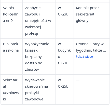
Szkoła
Zdobycie
w
Kontakt przez
Policealn
zawodu i
CKZiU
sekretariat
a nr 9
umiejętności w
główny
wybranej
profesji
Bibliotek
Wypożyczanie
w
Czynna 3 razy w
a szkolna
książek,
budynk
tygodniu, także w
bezpłatny
u
weekendy
Pokaż więcej
dostęp do
CKZiU
podczas zajęć
zbiorów
CKU Nr 1
Sekretari
Wydawanie
w
—
at
skierowań na
CKZiU
uczniows
praktyki
ki
zawodowe