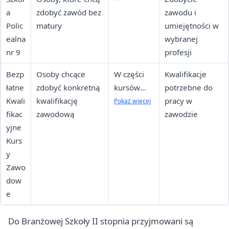
a
zdobyć zawód bez
zawodu i
Polic
matury
umiejętności w
ealna
wybranej
nr 9
profesji
Bezp
Osoby chcące
W części
Kwalifikacje
łatne
zdobyć konkretną
kursów
potrzebne do
Kwali
kwalifikację
zajęcia
pracy w
Pokaż więcej
fikac
zawodową
odbywają
zawodzie
yjne
się w
Kurs
weekendy,
y
średnio co
Zawo
2 tygodnie
dow
e
Do Branżowej Szkoły II stopnia przyjmowani są