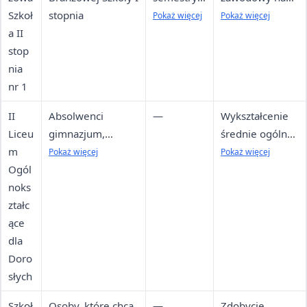
Szkoł
stopnia
zaocznie,
poziomie
Pokaż więcej
Pokaż więcej
a II
średnio co
technika,
stop
2 tygodnie
wykształcenie
nia
w soboty i
średnie,
nr 1
niedziele
możliwość
przystąpienia
II
Absolwenci
—
Wykształcenie
do matury
Liceu
gimnazjum,
średnie ogólne,
m
zasadniczej szkoły
możliwość
Pokaż więcej
Pokaż więcej
Ogól
zawodowej lub
przystąpienia
noks
ośmioletniej
do matury i
ztałc
szkoły
dalszej nauki w
ące
podstawowej,
szkole wyższej
dla
którzy ukończyli
Doro
18 lat
słych
Szkoł
Osoby, które chcą
—
Zdobycie