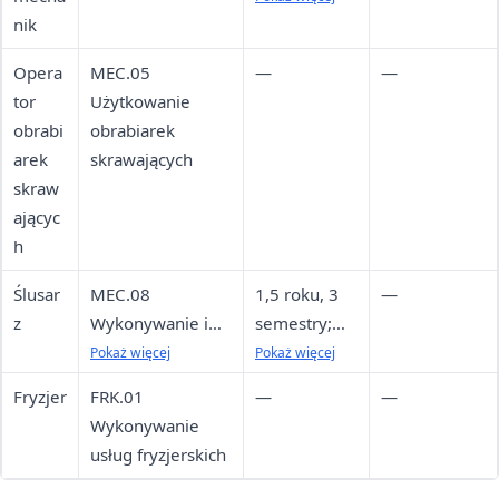
nik
(sobota,
niedziela),
Opera
MEC.05
—
—
średnio co 2
tor
Użytkowanie
tygodnie
obrabi
obrabiarek
arek
skrawających
skraw
ającyc
h
Ślusar
MEC.08
1,5 roku, 3
—
z
Wykonywanie i
semestry;
naprawa
weekendy
Pokaż więcej
Pokaż więcej
elementów
(sobota,
Fryzjer
FRK.01
—
—
maszyn, urządzeń
niedziela),
Wykonywanie
i narzędzi
średnio co 2
usług fryzjerskich
tygodnie