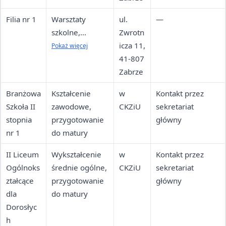
Filia nr 1
Warsztaty
ul.
—
szkolne,
Zwrotn
szatnie,
icza 11,
Pokaż więcej
pomieszczenia
41-807
biurowe i
Zabrze
techniczne
Branżowa
Kształcenie
w
Kontakt przez
Szkoła II
zawodowe,
CKZiU
sekretariat
stopnia
przygotowanie
główny
nr 1
do matury
II Liceum
Wykształcenie
w
Kontakt przez
Ogólnoks
średnie ogólne,
CKZiU
sekretariat
ztałcące
przygotowanie
główny
dla
do matury
Dorosłyc
h