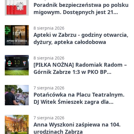
Poradnik bezpieczeństwa po polsku
migowym. Dostępnych jest 21
filmów
8 sierpnia 2026
Apteki w Zabrzu - godziny otwarcia,
dyżury, apteka całodobowa
8 sierpnia 2026
[PIŁKA NOŻNA] Radomiak Radom –
Górnik Zabrze 1:3 w PKO BP
Ekstraklasie – debiut Peter
Federico dał zabrzanom zwycięstwo
7 sierpnia 2026
Potańcówka na Placu Teatralnym.
DJ Witek Śmieszek zagra dla
wszystkich
7 sierpnia 2026
Anna Wyszkoni zaśpiewa na 104.
urodzinach Zabrza