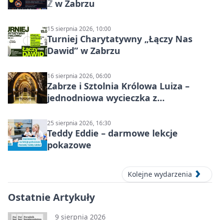
ℤ w Zabrzu
15 sierpnia 2026, 10:00
Turniej Charytatywny „Łączy Nas
Dawid” w Zabrzu
16 sierpnia 2026, 06:00
Zabrze i Sztolnia Królowa Luiza –
jednodniowa wycieczka z
podziemnym spływem i zwiedzaniem
miasta
25 sierpnia 2026, 16:30
Teddy Eddie – darmowe lekcje
pokazowe
Kolejne wydarzenia
Ostatnie Artykuły
9 sierpnia 2026