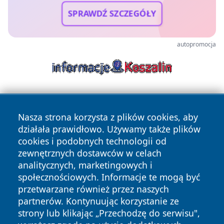
SPRAWDŹ SZCZEGÓŁY
autopromocja
Nasza strona korzysta z plików cookies, aby
działała prawidłowo. Używamy także plików
cookies i podobnych technologii od
zewnętrznych dostawców w celach
Copyright © 2026 wrotazabrza.pl Wszystkie prawa
analitycznych, marketingowych i
zastrzeżone.
społecznościowych. Informacje te mogą być
przetwarzane również przez naszych
partnerów. Kontynuując korzystanie ze
Polityka
Polityka
News
Autorzy
strony lub klikając „Przechodzę do serwisu",
Prywatności
Cookies